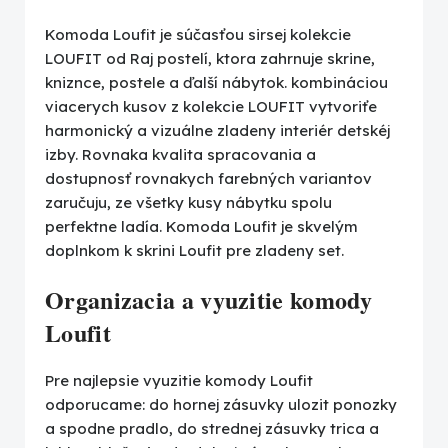
Komoda Loufit je súčasťou sirsej kolekcie
LOUFIT od Raj postelí, ktora zahrnuje skrine,
kniznce, postele a ďalší nábytok. kombináciou
viacerych kusov z kolekcie LOUFIT vytvoriťe
harmonický a vizuálne zladeny interiér detskéj
izby. Rovnaka kvalita spracovania a
dostupnosť rovnakych farebných variantov
zaručuju, ze všetky kusy nábytku spolu
perfektne ladía. Komoda Loufit je skvelým
doplnkom k skrini Loufit pre zladeny set.
Organizacia a vyuzitie komody
Loufit
Pre najlepsie vyuzitie komody Loufit
odporucame: do hornej zásuvky ulozit ponozky
a spodne pradlo, do strednej zásuvky trica a