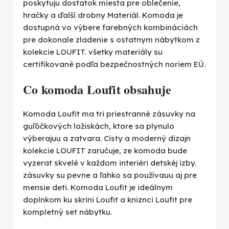
poskytuju dostatok miesta pre oblečenie,
hračky a ďalší drobny Materiál. Komoda je
dostupná vo výbere farebných kombináciách
pre dokonale zladenie s ostatnym nábytkom z
kolekcie LOUFIT. všetky materiály su
certifikované podľa bezpečnostných noriem EÚ.
Co komoda Loufit obsahuje
Komoda Loufit ma tri priestranné zásuvky na
guľôčkových ložiskách, ktore sa plynulo
výberajuu a zatvara. Cisty a moderný dizajn
kolekcie LOUFIT zaručuje, ze komoda bude
vyzerat skvelé v každom interiéri detskéj izby.
zásuvky su pevne a ľahko sa používauu aj pre
mensie deti. Komoda Loufit je ideálnym
doplnkom ku skrini Loufit a kniznci Loufit pre
kompletný set nábytku.