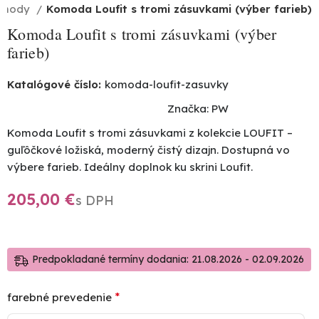
omody
Komoda Loufit s tromi zásuvkami (výber farieb)
Komoda Loufit s tromi zásuvkami (výber
farieb)
Katalógové číslo:
komoda-loufit-zasuvky
Značka:
PW
Komoda Loufit s tromi zásuvkami z kolekcie LOUFIT –
guľôčkové ložiská, moderný čistý dizajn. Dostupná vo
výbere farieb. Ideálny doplnok ku skrini Loufit.
€
Predpokladané termíny dodania: 21.08.2026 - 02.09.2026
*
farebné prevedenie