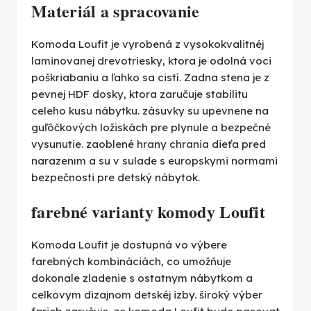
Materiál a spracovanie
Komoda Loufit je vyrobená z vysokokvalitnéj
laminovanej drevotriesky, ktora je odolná voci
poškriabaniu a ľahko sa cistí. Zadna stena je z
pevnej HDF dosky, ktora zaručuje stabilitu
celeho kusu nábytku. zásuvky su upevnene na
guľôčkových ložiskách pre plynule a bezpečné
vysunutie. zaoblené hrany chrania dieťa pred
narazenım a su v sulade s europskymi normami
bezpečnosti pre detský nábytok.
farebné varianty komody Loufit
Komoda Loufit je dostupná vo výbere
farebných kombináciách, co umožňuje
dokonale zladenie s ostatnym nábytkom a
celkovym dizajnom detskéj izby. široký výber