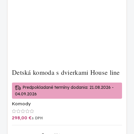
Detská komoda s dvierkami House line
Predpokladané termíny dodania: 21.08.2026 -
04.09.2026
Komody
€