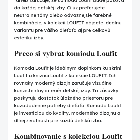
farieb zaručuje, ze komoda Loufit bude pasovat
do každej detskéj izby. Ci uz preferujete
neutralne tóny alebo odvaznejsie farebné
kombinácie, v kolekcii LOUFIT nájdete ideálnu
variantu pre vášho dieťaťa aj pre celkovú
estetiku izby.
Preco si vybrat komiodu Loufit
Komoda Loufit je ideálnym doplnkom ku skrini
Loufit a kniznci Loufit z kolekcie LOUFIT. Ich
rovnaky moderný dizajn zaručuje vizuálne
konzistentny interiér detskéj izby. Tri zásuvky
poskytuju dostatok úložného priestoru pre
kazododenné potreby dieťaťa. Komoda Loufit
je investíciou do kvality, moderného dizajnu a
dlhéj životnosti pre každú detskú izbu.
Kombinovanie s kolekciou Loufit