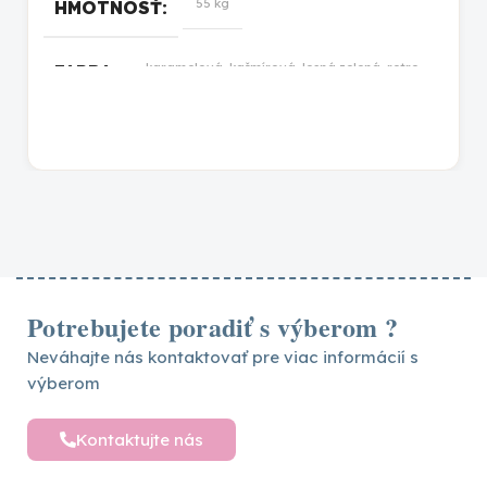
55 kg
HMOTNOSŤ
karamelová
,
kašmírová
,
lesná zelená
,
retro
FARBA
ružová
,
biela
,
sivá
Potrebujete poradiť s výberom ?
Neváhajte nás kontaktovať pre viac informácií s
výberom
Kontaktujte nás