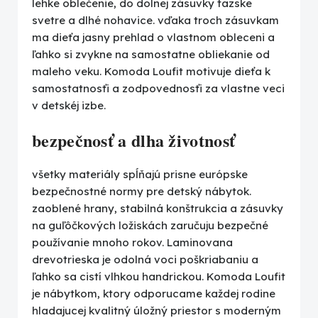
lehke oblečenie, do dolnej zásuvky tazske
svetre a dlhé nohavice. vďaka troch zásuvkam
ma dieťa jasny prehlad o vlastnom obleceni a
ľahko si zvykne na samostatne obliekanie od
maleho veku. Komoda Loufit motivuje dieťa k
samostatnosťi a zodpovednosťi za vlastne veci
v detskéj izbe.
bezpečnosť a dlha životnosť
všetky materiály spĺňajú prisne európske
bezpečnostné normy pre detský nábytok.
zaoblené hrany, stabilná konštrukcia a zásuvky
na guľôčkových ložiskách zaručuju bezpečné
používanie mnoho rokov. Laminovana
drevotrieska je odolná voci poškriabaniu a
ľahko sa cistí vlhkou handrickou. Komoda Loufit
je nábytkom, ktory odporucame každej rodine
hladajucej kvalitný úložný priestor s moderným