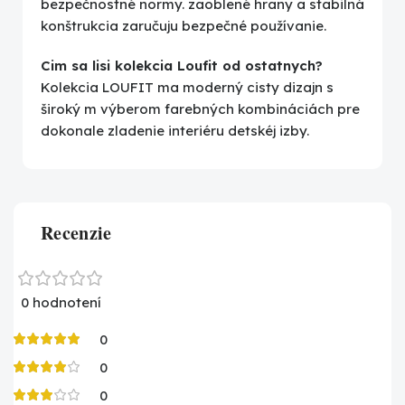
bezpečnostné normy. zaoblené hrany a stabilná
konštrukcia zaručuju bezpečné používanie.
Cim sa lisi kolekcia Loufit od ostatnych?
Kolekcia LOUFIT ma moderný cisty dizajn s
široký m výberom farebných kombináciách pre
dokonale zladenie interiéru detskéj izby.
Recenzie
0 hodnotení
0
0
0