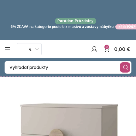
Parádne Prázdniny
6% ZĽAVA na kategorie postele z masívu a zostavy nábytku
kód:P202
0
0,00
€
€