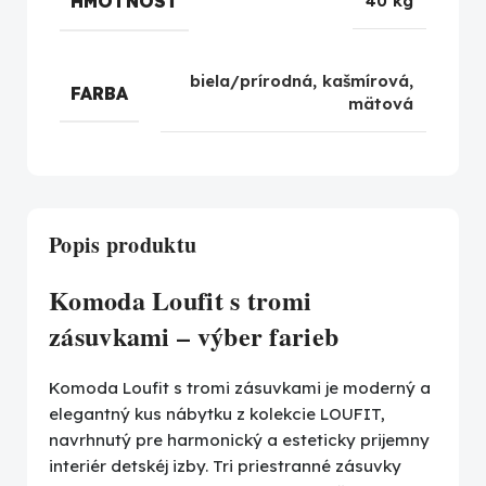
HMOTNOSŤ
40 kg
biela/prírodná
,
kašmírová
,
FARBA
mätová
Popis produktu
Komoda Loufit s tromi
zásuvkami – výber farieb
Komoda Loufit s tromi zásuvkami je moderný a
elegantný kus nábytku z kolekcie LOUFIT,
navrhnutý pre harmonický a esteticky prijemny
interiér detskéj izby. Tri priestranné zásuvky