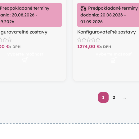
Predpokladané termíny
Predpokladané termíny
ania: 20.08.2026 -
dodania: 20.08.2026 -
09.2026
01.09.2026
igurovateľné zostavy
Konfigurovateľné zostavy
€
€
Vyberte možnosť
Vyberte možnosť
1
2
→