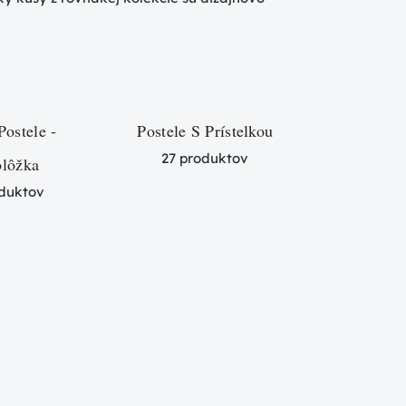
Postele -
Postele S Prístelkou
27 produktov
olôžka
oduktov
Detské 
Posc
4 pr