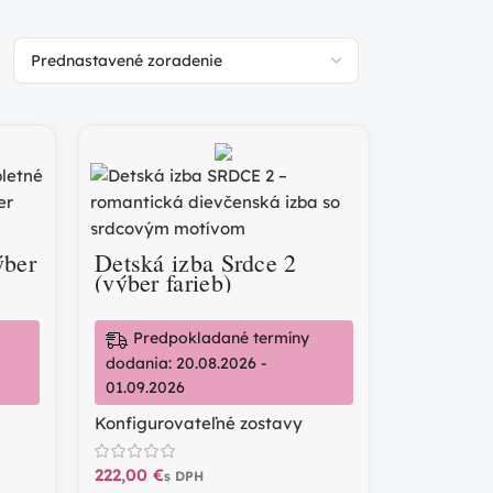
ýber
Detská izba Srdce 2
(výber farieb)
Predpokladané termíny
dodania: 20.08.2026 -
01.09.2026
Konfigurovateľné zostavy
€