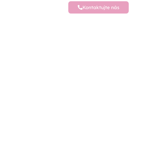
Kontaktujte nás
Kontaktujte nás
J. Matušku 147, 027 44 Tvrdošín
+421 903 809 334
ábytku
rajposteli​@gmail​.com
Otváracie hodiny
PO - PIA: 8:00 - 16:00