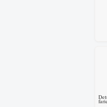
Det
fari