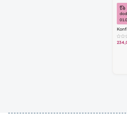
dod
01.
Konf