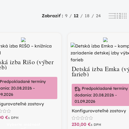
Zobraziť
9
12
18
24
ská izba Rišo (výber
eb)
Detská izba Emka (v
farieb)
Predpokladané termíny
ania: 20.08.2026 -
Predpokladané termíny
09.2026
dodania: 20.08.2026 -
01.09.2026
igurovateľné zostavy
Konfigurovateľné zostavy
€
€
Vyberte možnosť