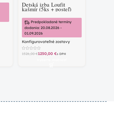
Detská izba Loufit
kašmír (5ks + posteľ)
Predpokladané termíny
dodania: 20.08.2026 -
01.09.2026
Konfigurovateľné zostavy
1250,00
€
1526,00
€
Vyberte možnosť