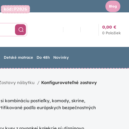
Blog
kód:P2026
Kontakt
0,00
€
0
Položiek
k
Detské matrace
Do 48h
Novinky
Zostavy nábytku
Konfigurovateľné zostavy
 si kombináciu postieľky, komody, skrine,
certifikované podľa európskych bezpečnostných
ky kusy z rovnakej kolekcie sú dizajnovo