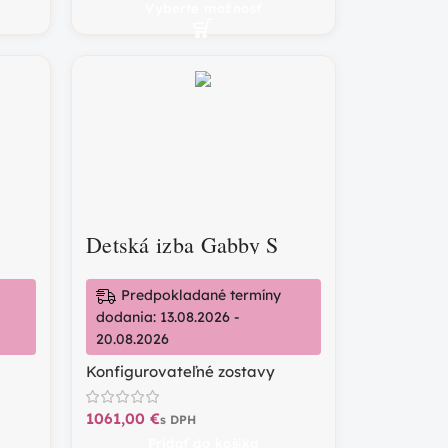
Vyberte možnosť
M
Detská izba Gabby S
Predpokladané termíny
dodania: 13.08.2026 -
20.08.2026
Konfigurovateľné zostavy
€
Pridať do košíka