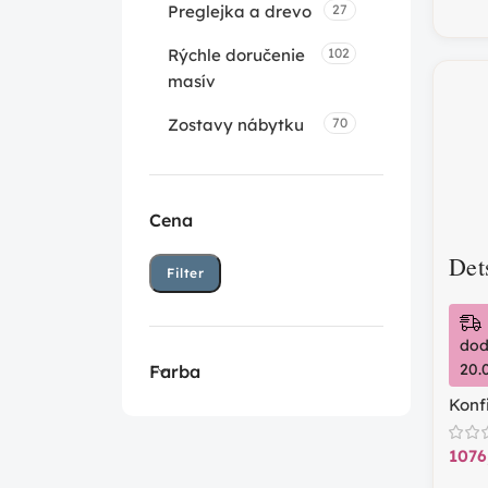
Preglejka a drevo
27
Rýchle doručenie
102
masív
Zostavy nábytku
70
Cena
Det
Filter
dod
20.
Farba
Konf