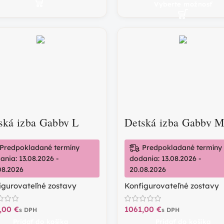
Vyberte možnosť
ská izba Gabby L
Detská izba Gabby 
Predpokladané termíny
Predpokladané termíny
ania: 13.08.2026 -
dodania: 13.08.2026 -
08.2026
20.08.2026
igurovateľné zostavy
Konfigurovateľné zostavy
€
€
Pridať do košíka
Pridať do košíka