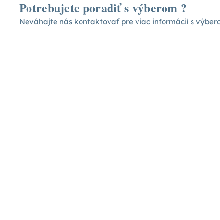
Potrebujete poradiť s výberom ?
Neváhajte nás kontaktovať pre viac informácií s výbe
Detské postele a nábytok
Vytvárame sny pre vaše deti – objavte široký
výber detského nábytku pre ich pohodlný a hravý
svet plný radosti
Sledujte nás