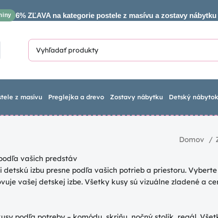
6% ZĽAVA na kategorie postele z masívu a zostavy nábytku
niny
stele z masívu
Preglejka a drevo
Zostavy nábytku
Detský nábyto
Domov
podľa vašich predstáv
 detskú izbu presne podľa vašich potrieb a priestoru. Vyberte
ovuje vašej detskej izbe. Všetky kusy sú vizuálne zladené a 
kusy podľa potreby – komódu, skriňu, nočný stolík, regál. Všet