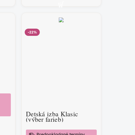
-22%
Detská izba Klasic
(výber farieb)
Predpokladané termíny