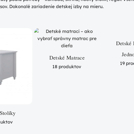
usov. Dokonalé zariadenie detskej izby na mieru.
Detské 
Jedn
Detské Matrace
19 pr
18 produktov
Stolíky
duktov