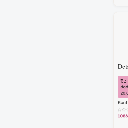
Det
dod
20.
Konf