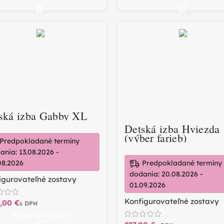
ská izba Gabby XL
Detská izba Hviezda
(výber farieb)
Predpokladané termíny
ania: 13.08.2026 -
Predpokladané termíny
08.2026
dodania: 20.08.2026 -
igurovateľné zostavy
01.09.2026
Konfigurovateľné zostavy
€
Pridať do košíka