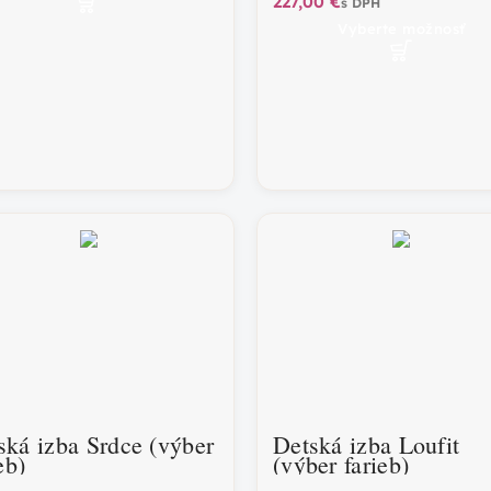
€
Vyberte možnosť
ská izba Srdce (výber
Detská izba Loufit
eb)
(výber farieb)