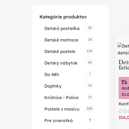
Kategórie produktov
Detská postieľka
35
Detské matrace
18
Detské postele
125
Det
Detský nábytok
42
fari
Do 48h
7
Doplnky
15
dod
01.
Knižnice - Police
13
Konf
Postele z masívu
328
Pre zvieratká
9