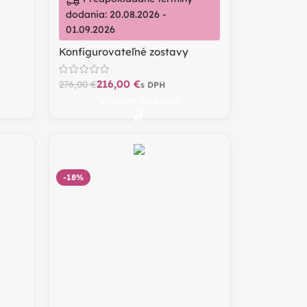
dodania: 20.08.2026 -
01.09.2026
Konfigurovateľné zostavy
216,00
€
276,00
€
Vyberte možnosť
-18%