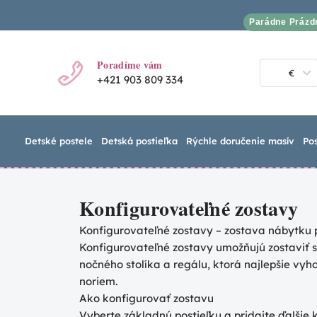
Parádne Prázd
Poradíme vám
€
+421 903 809 334
Detské postele
Detská postieľka
Rýchle doručenie masív
Po
Konfigurovateľné zostavy
Konfigurovateľné zostavy – zostava nábytku 
Konfigurovateľné zostavy umožňujú zostaviť si
nočného stolíka a regálu, ktorá najlepšie vyh
noriem.
Ako konfigurovať zostavu
Vyberte základnú postieľku a pridajte ďalšie 