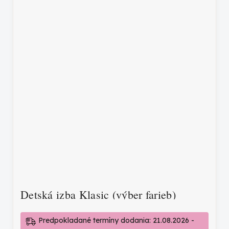
Detská izba Klasic (výber farieb)
Predpokladané termíny dodania: 21.08.2026 -