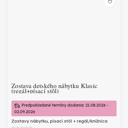
Zostava detského nábytku Klasic
(regál+písací stôl)
Predpokladané termíny dodania: 21.08.2026 -
02.09.2026
Zostavy nábytku
,
písací stôl + regál/knižnica