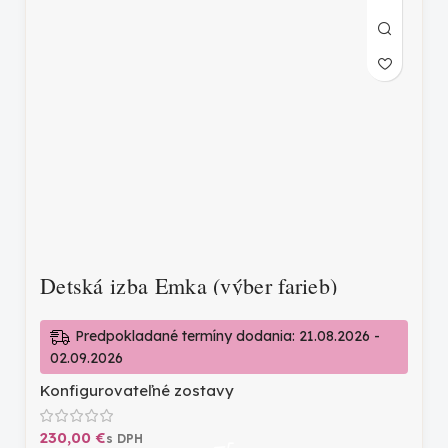
Detská izba Emka (výber farieb)
Predpokladané termíny dodania: 21.08.2026 -
02.09.2026
Konfigurovateľné zostavy
€