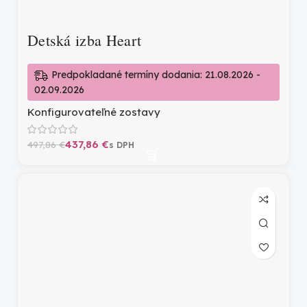
Detská izba Heart
Predpokladané termíny dodania: 21.08.2026 -
02.09.2026
Konfigurovateľné zostavy
437,86
€
497,86
€