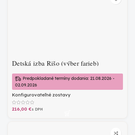
Detská izba Rišo (výber farieb)
Predpokladané termíny dodania: 21.08.2026 -
02.09.2026
Konfigurovateľné zostavy
€