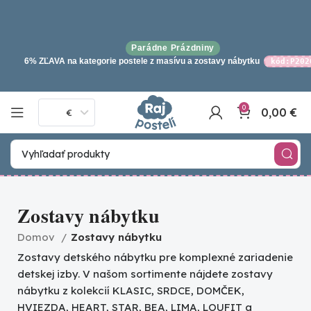
Parádne Prázdniny
6% ZĽAVA na kategorie postele z masívu a zostavy nábytku
kód:P202
0
0,00
€
€
Zostavy nábytku
Domov
Zostavy nábytku
Zostavy detského nábytku pre komplexné zariadenie
detskej izby. V našom sortimente nájdete zostavy
nábytku z kolekcií KLASIC, SRDCE, DOMČEK,
HVIEZDA, HEART, STAR, BEA, LIMA, LOUFIT a