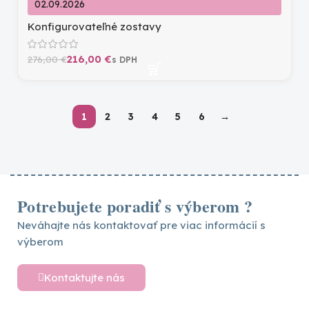
02.09.2026
Konfigurovateľné zostavy
216,00
€
276,00
€
1
2
3
4
5
6
→
Potrebujete poradiť s výberom ?
Neváhajte nás kontaktovať pre viac informácií s
výberom
Kontaktujte nás