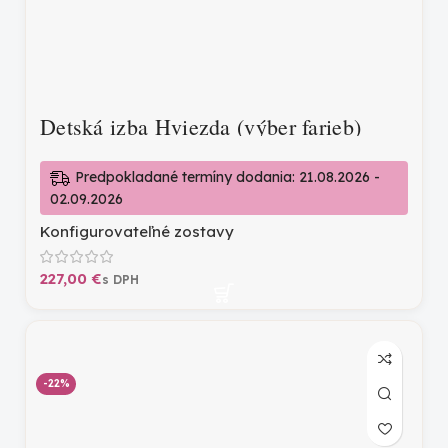
Detská izba Hviezda (výber farieb)
Predpokladané termíny dodania: 21.08.2026 -
02.09.2026
Konfigurovateľné zostavy
€
-22%