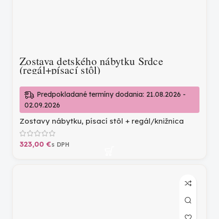
Zostava detského nábytku Srdce
(regál+písací stôl)
Predpokladané termíny dodania: 21.08.2026 -
02.09.2026
Zostavy nábytku
,
písací stôl + regál/knižnica
€