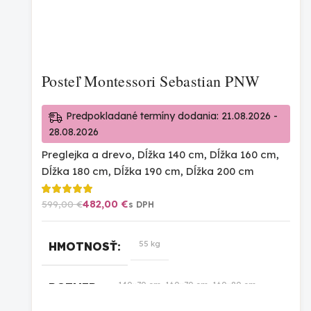
Posteľ Montessori Sebastian PNW
Predpokladané termíny dodania: 21.08.2026 -
28.08.2026
Preglejka a drevo
,
Dĺžka 140 cm
,
Dĺžka 160 cm
,
Dĺžka 180 cm
,
Dĺžka 190 cm
,
Dĺžka 200 cm
482,00
€
599,00
€
55 kg
HMOTNOSŤ
140×70 cm, 160×70 cm, 160×80 cm,
ROZMER
160×90 cm, 180×100 cm, 180×80 cm,
180×90 cm, 190×100 cm, 190×80 cm,