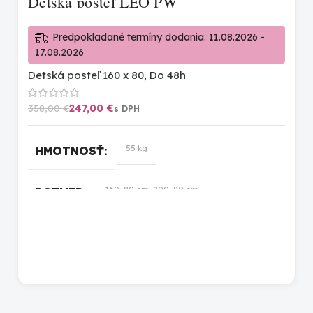
Detská posteľ LEO PW
Predpokladané termíny dodania: 11.08.2026 -
17.08.2026
Detská posteľ 160 x 80
,
Do 48h
247,00
€
358,00
€
55 kg
HMOTNOSŤ
160×80 cm, 200×90 cm
ROZMER
biela
FARBA