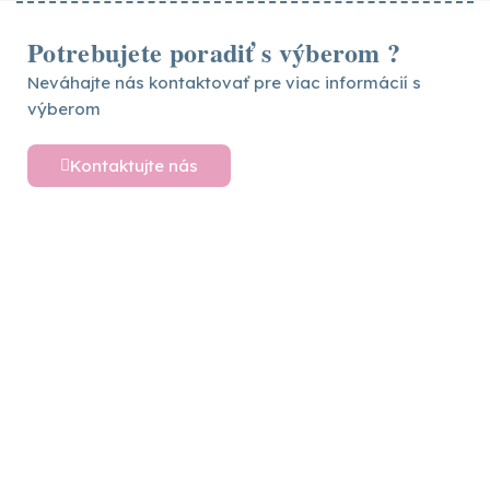
Potrebujete poradiť s výberom ?
Neváhajte nás kontaktovať pre viac informácií s
výberom
Kontaktujte nás
Detské postele a nábytok
Vytvárame sny pre vaše deti – objavte široký
výber detského nábytku pre ich pohodlný a
hravý svet plný radosti
Sledujte nás