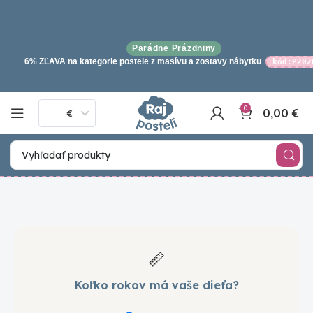
Parádne Prázdniny
6% ZĽAVA na kategorie postele z masívu a zostavy nábytku
kód:P202
0
0,00
€
€
📏
Koľko rokov má vaše dieťa?