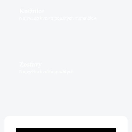
Knižnice
Najvyššia kvalita použitých materiálov
Zostavy
Najvyššia kvalita použitých