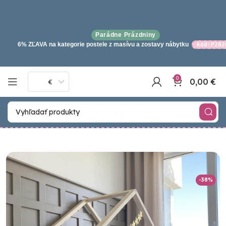
Parádne Prázdniny
6% ZĽAVA na kategorie postele z masívu a zostavy nábytku
kód:P202
0
0,00
€
€
-38%