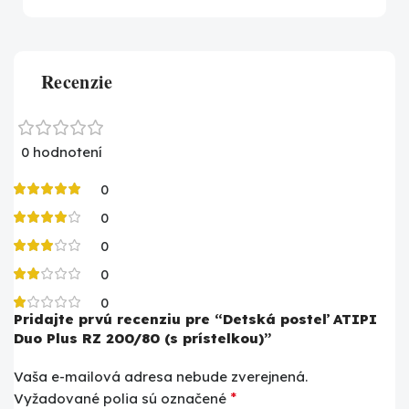
Recenzie
0 hodnotení
0
0
0
0
0
Pridajte prvú recenziu pre “Detská posteľ ATIPI
Duo Plus RZ 200/80 (s prístelkou)”
Vaša e-mailová adresa nebude zverejnená.
*
Vyžadované polia sú označené