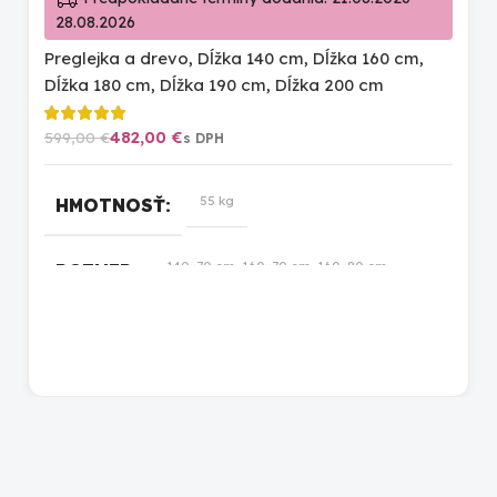
28.08.2026
Preglejka a drevo
,
Dĺžka 140 cm
,
Dĺžka 160 cm
,
Dĺžka 180 cm
,
Dĺžka 190 cm
,
Dĺžka 200 cm
482,00
€
599,00
€
55 kg
HMOTNOSŤ
140×70 cm, 160×70 cm, 160×80 cm,
ROZMER
160×90 cm, 180×100 cm, 180×80 cm,
180×90 cm, 190×100 cm, 190×80 cm,
190×90 cm, 200×100 cm, 200×80 cm,
200×90 cm
prírodná lakovaná
,
biela
,
prírodná
FARBA