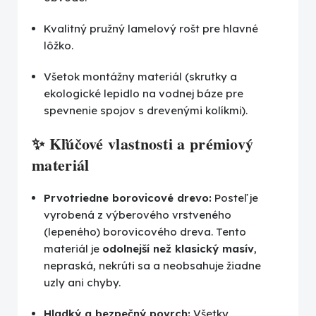
Kvalitný pružný lamelový rošt pre hlavné
lôžko.
Všetok montážny materiál (skrutky a
ekologické lepidlo na vodnej báze pre
spevnenie spojov s drevenými kolíkmi).
✨ Kľúčové vlastnosti a prémiový
materiál
Prvotriedne borovicové drevo:
Posteľ je
vyrobená z výberového vrstveného
(lepeného) borovicového dreva. Tento
materiál je
odolnejší než klasický masív
,
nepraská, nekrúti sa a neobsahuje žiadne
uzly ani chyby.
Hladký a bezpečný povrch:
Všetky