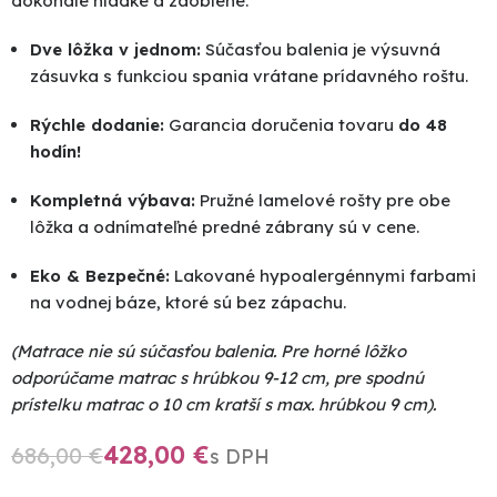
dokonale hladké a zaoblené.
Dve lôžka v jednom:
Súčasťou balenia je výsuvná
zásuvka s funkciou spania vrátane prídavného roštu.
Rýchle dodanie:
Garancia doručenia tovaru
do 48
hodín!
Kompletná výbava:
Pružné lamelové rošty pre obe
lôžka a odnímateľné predné zábrany sú v cene.
Eko & Bezpečné:
Lakované hypoalergénnymi farbami
na vodnej báze, ktoré sú bez zápachu.
(Matrace nie sú súčasťou balenia. Pre horné lôžko
odporúčame matrac s hrúbkou 9-12 cm, pre spodnú
prístelku matrac o 10 cm kratší s max. hrúbkou 9 cm).
428,00
€
686,00
€