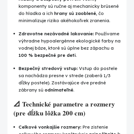
komponenty sú ručne aj mechanicky brúsené
do hladka a ich
hrany sú zaoblené
, čo
minimalizuje riziko akéhokoľvek zranenia.
Zdravotne nezávadné lakovanie:
Používame
výhradne hypoalergénne ekologické farby na
vodnej báze, ktoré sú úplne bez zápachu a
100 % bezpečné pre deti
.
Bezpečný stredový vstup:
Vstup do postele
sa nachádza presne v strede (zaberá 1/3
dĺžky postele). Zostávajúce dve predné
zábrany sú
odnímateľné
.
📐 Technické parametre a rozmery
(pre dĺžku lôžka 200 cm)
Celkové vonkajšie rozmery:
Pre zistenie