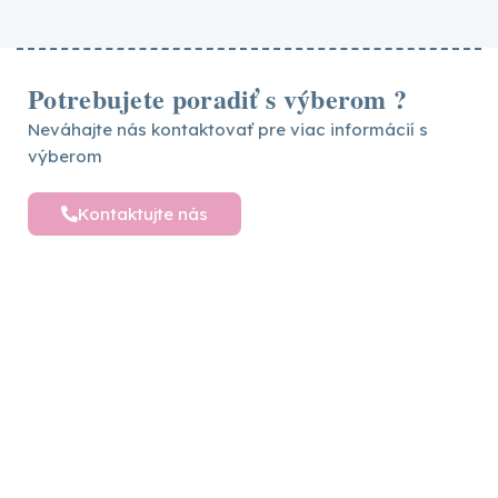
Potrebujete poradiť s výberom ?
Neváhajte nás kontaktovať pre viac informácií s
výberom
Kontaktujte nás
Detské postele a nábytok
Vytvárame sny pre vaše deti – objavte široký
výber detského nábytku pre ich pohodlný a
hravý svet plný radosti
Sledujte nás