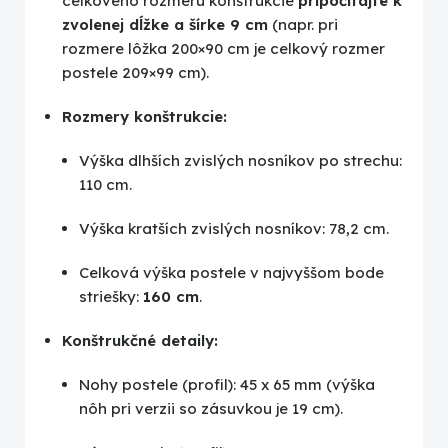
celkového rozmeru konštrukcie
pripočítajte k
zvolenej dĺžke a šírke 9 cm
(napr. pri
rozmere lôžka 200×90 cm je celkový rozmer
postele 209×99 cm).
Rozmery konštrukcie:
Výška dlhších zvislých nosníkov po strechu:
110 cm.
Výška kratších zvislých nosníkov: 78,2 cm.
Celková výška postele v najvyššom bode
striešky:
160 cm
.
Konštrukčné detaily:
Nohy postele (profil): 45 x 65 mm (výška
nôh pri verzii so zásuvkou je 19 cm).