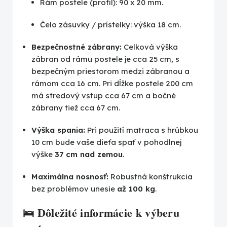
Rám postele (profil): 90 x 20 mm.
Čelo zásuvky / prístelky: výška 18 cm.
Bezpečnostné zábrany:
Celková výška
zábran od rámu postele je cca 25 cm, s
bezpečným priestorom medzi zábranou a
rámom cca 16 cm. Pri dĺžke postele 200 cm
má stredový vstup cca 67 cm a bočné
zábrany tiež cca 67 cm.
Výška spania:
Pri použití matraca s hrúbkou
10 cm bude vaše dieťa spať v pohodlnej
výške
37 cm nad zemou
.
Maximálna nosnosť:
Robustná konštrukcia
bez problémov unesie
až 100 kg
.
🛌 Dôležité informácie k výberu