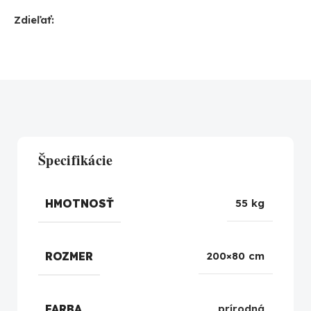
Zdieľať:
Špecifikácie
HMOTNOSŤ
55 kg
ROZMER
200×80 cm
FARBA
prírodná