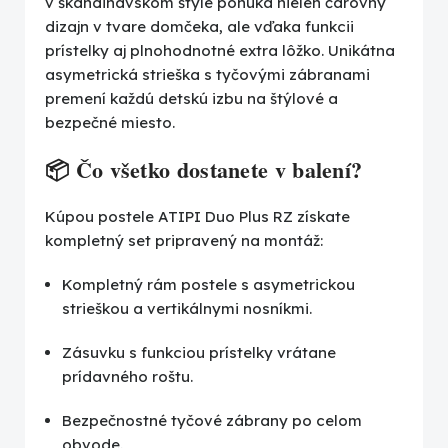
v škandinávskom štýle ponúka nielen čarovný
dizajn v tvare domčeka, ale vďaka funkcii
prístelky aj plnohodnotné extra lôžko. Unikátna
asymetrická strieška s tyčovými zábranami
premení každú detskú izbu na štýlové a
bezpečné miesto.
📦 Čo všetko dostanete v balení?
Kúpou postele ATIPI Duo Plus RZ získate
kompletný set pripravený na montáž:
Kompletný rám postele s asymetrickou
strieškou a vertikálnymi nosníkmi.
Zásuvku s funkciou prístelky vrátane
prídavného roštu.
Bezpečnostné tyčové zábrany po celom
obvode.