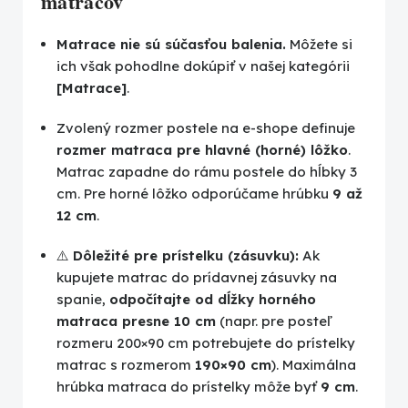
matracov
Matrace nie sú súčasťou balenia.
Môžete si
ich však pohodlne dokúpiť v našej kategórii
[Matrace]
.
Zvolený rozmer postele na e-shope definuje
rozmer matraca pre hlavné (horné) lôžko
.
Matrac zapadne do rámu postele do hĺbky 3
cm. Pre horné lôžko odporúčame hrúbku
9 až
12 cm
.
⚠️
Dôležité pre prístelku (zásuvku):
Ak
kupujete matrac do prídavnej zásuvky na
spanie,
odpočítajte od dĺžky horného
matraca presne 10 cm
(napr. pre posteľ
rozmeru 200×90 cm potrebujete do prístelky
matrac s rozmerom
190×90 cm
). Maximálna
hrúbka matraca do prístelky môže byť
9 cm
.