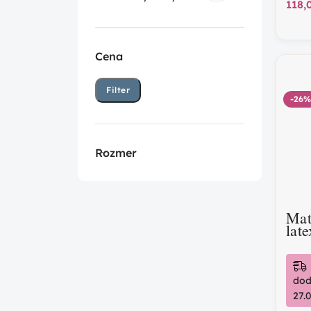
Cena
Filter
-26%
Rozmer
Mat
lat
kok
dod
27.