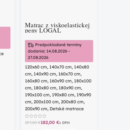
Matrac z viskoelastickej
peny LOGAL
Predpokladané termíny
dodania: 14.08.2026 -
ce
27.08.2026
120x60 cm
,
140x70 cm
,
140x80
cm
,
140x90 cm
,
160x70 cm
,
160x80 cm
,
160x90 cm
,
180x100
cm
,
180x80 cm
,
180x90 cm
,
190x100 cm
,
190x80 cm
,
190x90
cm
,
200x100 cm
,
200x80 cm
,
200x90 cm
,
Detské matrace
182,00
€
257,00
€
Vyberte možnosť