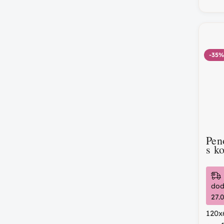
-35%
Pen
s k
dod
27.
120x