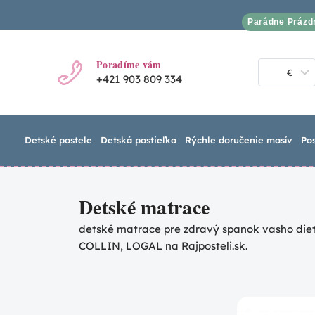
Parádne Prázd
Poradíme vám
€
+421 903 809 334
Detské postele
Detská postieľka
Rýchle doručenie masív
Po
Detské matrace
detské matrace pre zdravý spanok vasho die
COLLIN, LOGAL na Rajposteli.sk.