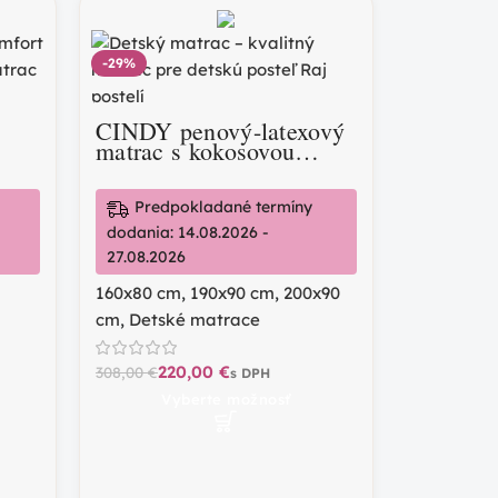
-29%
CINDY penový-latexový
matrac s kokosovou
podložkou (rýchle
dodanie)
Predpokladané termíny
dodania: 14.08.2026 -
27.08.2026
160x80 cm
,
190x90 cm
,
200x90
cm
,
Detské matrace
220,00
€
308,00
€
Vyberte možnosť