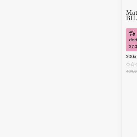
Mat
BIL
dod
27.
200x
409,