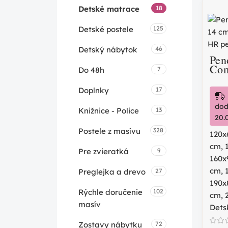
Detské matrace
18
Detské postele
125
Detský nábytok
46
Pen
Com
Do 48h
7
Doplnky
17
dod
Knižnice - Police
13
20.
Postele z masívu
328
120x
cm
,
Pre zvieratká
9
160x
cm
,
Preglejka a drevo
27
190x
Rýchle doručenie
102
cm
,
masív
Dets
Zostavy nábytku
72