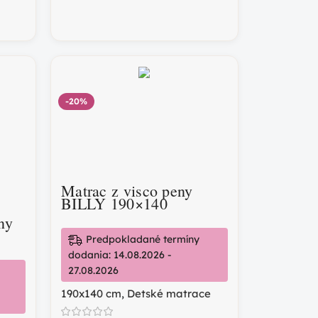
-20%
Matrac z visco peny
BILLY 190×140
ny
Predpokladané termíny
dodania: 14.08.2026 -
27.08.2026
190x140 cm
,
Detské matrace