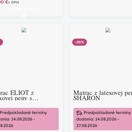
€
Vyberte možnosť
-26%
rac ELIOT z
Matrac z latexovej pe
exovej peny s
SHARON
osovou rohožou
Predpokladané termíny
Predpokladané termíny
ania: 14.08.2026 -
dodania: 14.08.2026 -
08.2026
27.08.2026