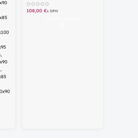
x90
€
x85
Vyberte možnosť
x100
x95
m
,
x90
m
,
x85
0x90