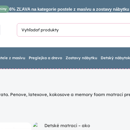
6% ZĽAVA na kategorie postele z masívu a zostavy nábytku
niny
stele z masívu
Preglejka a drevo
Zostavy nábytku
Detský nábyto
tata. Penove, latexove, kokosove a memory foam matraci pr