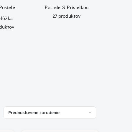
Postele -
Postele S Prístelkou
Detské 
27 produktov
olôžka
Posc
oduktov
4 pr