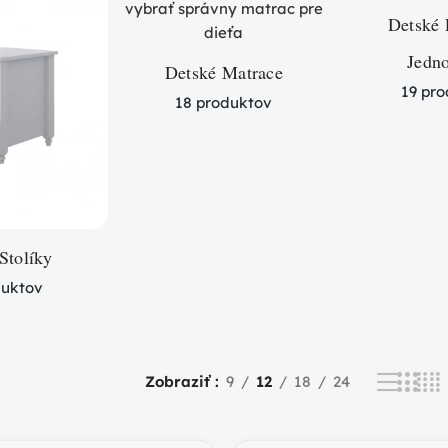
Detské 
Jedn
Detské Matrace
19 pr
18 produktov
Stolíky
duktov
Zobraziť
9
12
18
24