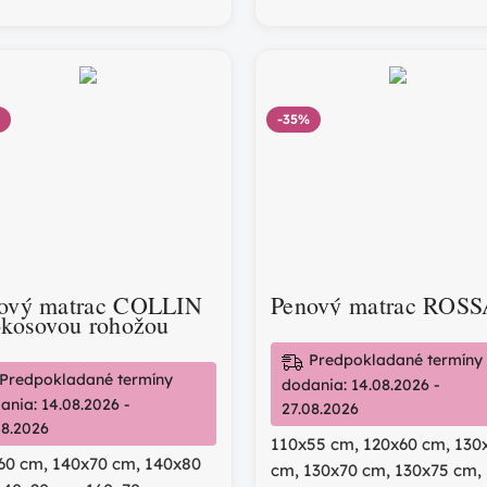
-35%
ový matrac COLLIN
Penový matrac ROS
okosovou rohožou
Predpokladané termíny
Predpokladané termíny
dodania: 14.08.2026 -
ania: 14.08.2026 -
27.08.2026
08.2026
110x55 cm
,
120x60 cm
,
130
60 cm
,
140x70 cm
,
140x80
cm
,
130x70 cm
,
130x75 cm
,