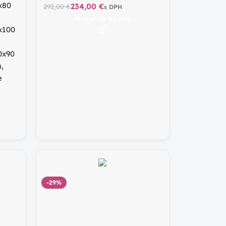
x80
234,00
€
292,00
€
Pridať do košíka
x100
0x90
m
,
e
-29%