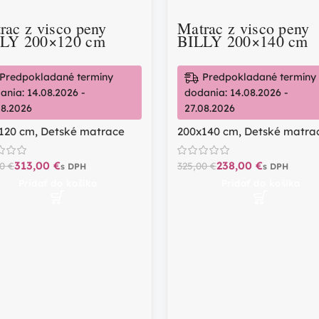
rac z visco peny
Matrac z visco peny
LY 200×120 cm
BILLY 200×140 cm
Predpokladané termíny
Predpokladané termíny
ania: 14.08.2026 -
dodania: 14.08.2026 -
08.2026
27.08.2026
120 cm
,
Detské matrace
200x140 cm
,
Detské matra
313,00
€
238,00
€
00
€
325,00
€
Pridať do košíka
Pridať do košíka