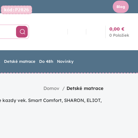
Blog
kód:P2026
Kontakt
0,00
€
0
Položiek
k
Detské matrace
Do 48h
Novinky
Domov
Detské matrace
e kazdy vek. Smart Comfort, SHARON, ELIOT,