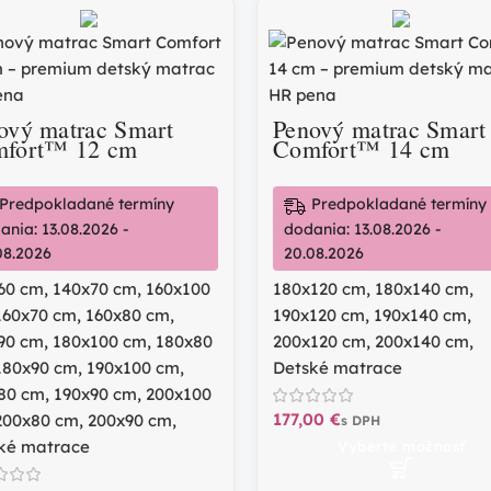
ový matrac Smart
Penový matrac Smart
fort™ 12 cm
Comfort™ 14 cm
Predpokladané termíny
Predpokladané termíny
ania: 13.08.2026 -
dodania: 13.08.2026 -
08.2026
20.08.2026
60 cm
,
140x70 cm
,
160x100
180x120 cm
,
180x140 cm
,
160x70 cm
,
160x80 cm
,
190x120 cm
,
190x140 cm
,
90 cm
,
180x100 cm
,
180x80
200x120 cm
,
200x140 cm
,
180x90 cm
,
190x100 cm
,
Detské matrace
80 cm
,
190x90 cm
,
200x100
€
200x80 cm
,
200x90 cm
,
ké matrace
Vyberte možnosť