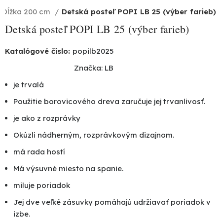
Dĺžka 200 cm
Detská posteľ POPI LB 25 (výber farieb)
Detská posteľ POPI LB 25 (výber farieb)
Katalógové číslo:
popilb2025
Značka:
LB
je trvalá
Použitie borovicového dreva zaručuje jej trvanlivosť.
je ako z rozprávky
Okúzli nádherným, rozprávkovým dizajnom.
má rada hostí
Má výsuvné miesto na spanie.
miluje poriadok
Jej dve veľké zásuvky pomáhajú udržiavať poriadok v
izbe.