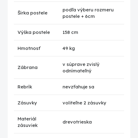
podľa výberu rozmeru
Šírka postele
postele + 6cm
Výška postele
158 cm
Hmotnosť
49 kg
v súprave zvislý
Zábrana
odnímateľný
Rebrík
nevzťahuje sa
Zásuvky
voliteľne 2 zásuvky
Materiál
drevotrieska
zásuviek