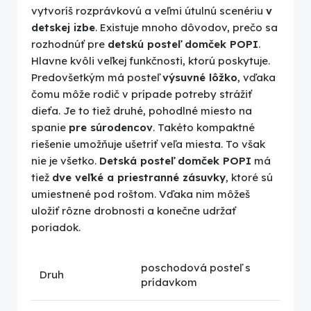
vytvoríš rozprávkovú a veľmi útulnú scenériu
v
detskej izbe
. Existuje mnoho dôvodov, prečo sa
rozhodnúť pre
detskú posteľ domček POPI
.
Hlavne kvôli veľkej funkčnosti, ktorú poskytuje.
Predovšetkým má posteľ
výsuvné lôžko
, vďaka
čomu môže rodič v prípade potreby strážiť
dieťa. Je to tiež druhé, pohodlné miesto na
spanie
pre súrodencov
. Takéto kompaktné
riešenie umožňuje ušetriť veľa miesta. To však
nie je všetko.
Detská posteľ domček POPI
má
tiež
dve veľké a priestranné zásuvky
, ktoré sú
umiestnené pod roštom. Vďaka nim môžeš
uložiť rôzne drobnosti a konečne udržať
poriadok.
poschodová posteľ s
Druh
prídavkom