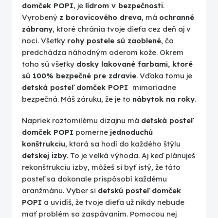
domček POPI
, je
lídrom v bezpečnosti
.
Vyrobený
z borovicového dreva
, má
ochranné
zábrany
, ktoré chránia tvoje dieťa cez deň aj v
noci. Všetky
rohy postele sú zaoblené
, čo
predchádza náhodným oderom kože. Okrem
toho sú všetky
dosky lakované farbami, ktoré
sú 100% bezpečné pre zdravie
. Vďaka tomu je
detská posteľ domček POPI
mimoriadne
bezpečná. Máš záruku, že je to
nábytok na roky
.
Napriek roztomilému dizajnu má
detská posteľ
domček POPI
pomerne
jednoduchú
konštrukciu
, ktorá sa hodí do každého štýlu
detskej izby
. To je veľká výhoda. Aj keď plánuješ
rekonštrukciu izby, môžeš si byť istý, že táto
posteľ sa dokonale prispôsobí každému
aranžmánu. Vyber si
detskú posteľ domček
POPI
a uvidíš, že tvoje dieťa už nikdy nebude
mať problém so zaspávaním. Pomocou nej