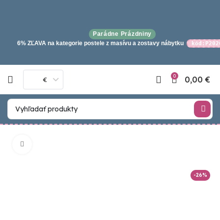
Parádne Prázdniny
6% ZĽAVA na kategorie postele z masívu a zostavy nábytku
kód:P202
0
0,00
€
€
Click to enlarge
-26%