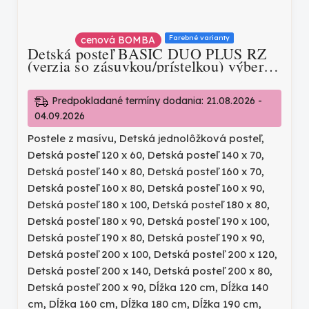
Farebné varianty
cenová BOMBA
Detská posteľ BASIC DUO PLUS RZ
(verzia so zásuvkou/prístelkou) výber
farieb
Predpokladané termíny dodania: 21.08.2026 -
04.09.2026
Postele z masívu
,
Detská jednolôžková posteľ
,
Detská posteľ 120 x 60
,
Detská posteľ 140 x 70
,
Detská posteľ 140 x 80
,
Detská posteľ 160 x 70
,
Detská posteľ 160 x 80
,
Detská posteľ 160 x 90
,
Detská posteľ 180 x 100
,
Detská posteľ 180 x 80
,
Detská posteľ 180 x 90
,
Detská posteľ 190 x 100
,
Detská posteľ 190 x 80
,
Detská posteľ 190 x 90
,
Detská posteľ 200 x 100
,
Detská posteľ 200 x 120
,
Detská posteľ 200 x 140
,
Detská posteľ 200 x 80
,
Detská posteľ 200 x 90
,
Dĺžka 120 cm
,
Dĺžka 140
cm
,
Dĺžka 160 cm
,
Dĺžka 180 cm
,
Dĺžka 190 cm
,