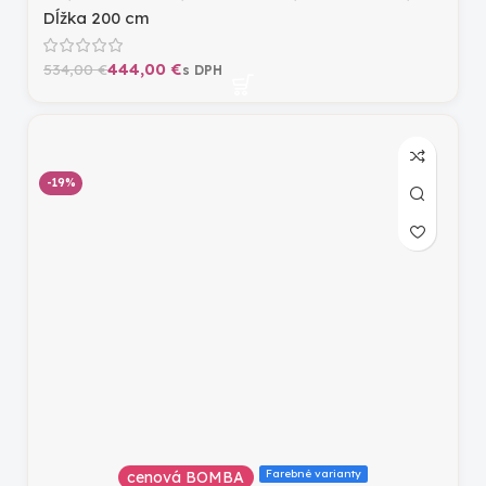
Dĺžka 200 cm
444,00
€
534,00
€
-19%
Farebné varianty
cenová BOMBA