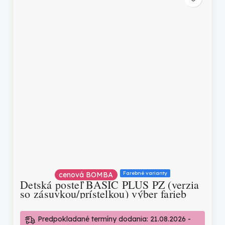
Farebné varianty
cenová BOMBA
Detská posteľ BASIC PLUS PZ (verzia
so zásuvkou/prístelkou) výber farieb
Predpokladané termíny dodania: 21.08.2026 -