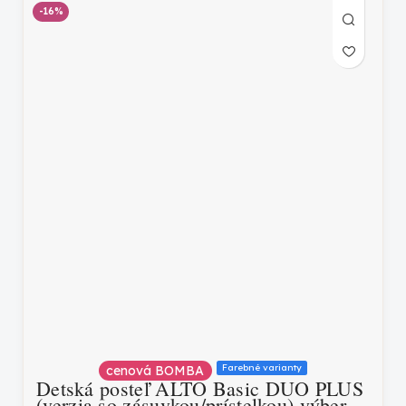
-16%
Farebné varianty
cenová BOMBA
Detská posteľ ALTO Basic DUO PLUS
(verzia so zásuvkou/prístelkou) výber