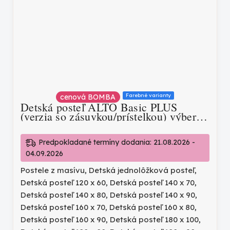
Farebné varianty
cenová BOMBA
Detská posteľ ALTO Basic PLUS
(verzia so zásuvkou/prístelkou) výber
farieb
Predpokladané termíny dodania: 21.08.2026 -
04.09.2026
Postele z masívu
,
Detská jednolôžková posteľ
,
Detská posteľ 120 x 60
,
Detská posteľ 140 x 70
,
Detská posteľ 140 x 80
,
Detská posteľ 140 x 90
,
Detská posteľ 160 x 70
,
Detská posteľ 160 x 80
,
Detská posteľ 160 x 90
,
Detská posteľ 180 x 100
,