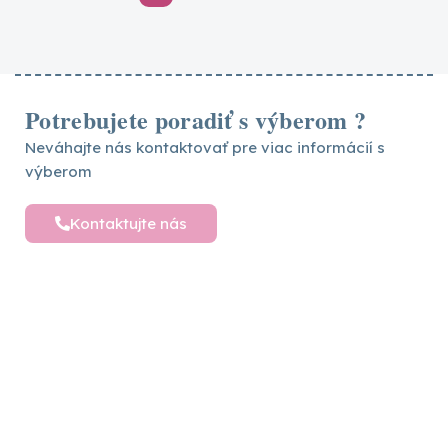
Potrebujete poradiť s výberom ?
Neváhajte nás kontaktovať pre viac informácií s
výberom
Kontaktujte nás
Detské postele a nábytok
Vytvárame sny pre vaše deti – objavte široký
výber detského nábytku pre ich pohodlný a
hravý svet plný radosti