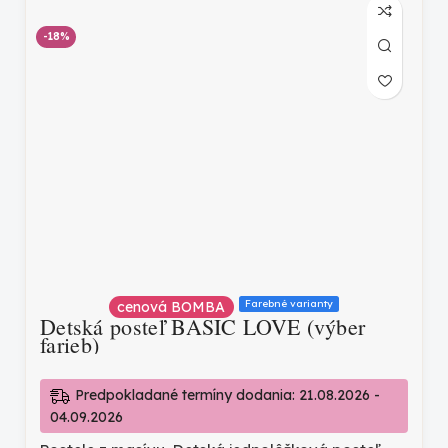
-18%
Farebné varianty
cenová BOMBA
Detská posteľ BASIC LOVE (výber
farieb)
Predpokladané termíny dodania: 21.08.2026 -
04.09.2026