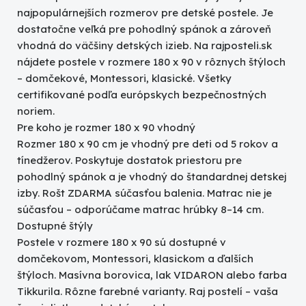
najpopulárnejších rozmerov pre detské postele. Je
dostatočne veľká pre pohodlný spánok a zároveň
vhodná do väčšiny detských izieb. Na rajposteli.sk
nájdete postele v rozmere 180 x 90 v rôznych štýloch
– domčekové, Montessori, klasické. Všetky
certifikované podľa európskych bezpečnostných
noriem.
Pre koho je rozmer 180 x 90 vhodný
Rozmer 180 x 90 cm je vhodný pre deti od 5 rokov a
tínedžerov. Poskytuje dostatok priestoru pre
pohodlný spánok a je vhodný do štandardnej detskej
izby. Rošt ZDARMA súčasťou balenia. Matrac nie je
súčasťou – odporúčame matrac hrúbky 8–14 cm.
Dostupné štýly
Postele v rozmere 180 x 90 sú dostupné v
domčekovom, Montessori, klasickom a ďalších
štýloch. Masívna borovica, lak VIDARON alebo farba
Tikkurila. Rôzne farebné varianty. Raj postelí – vaša