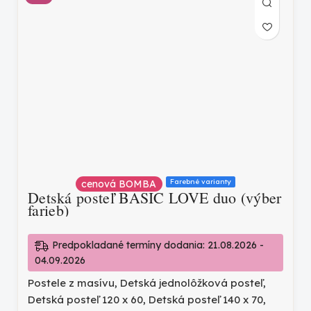
Farebné varianty
cenová BOMBA
Detská posteľ BASIC LOVE duo (výber
farieb)
Predpokladané termíny dodania: 21.08.2026 -
04.09.2026
Postele z masívu
,
Detská jednolôžková posteľ
,
Detská posteľ 120 x 60
,
Detská posteľ 140 x 70
,