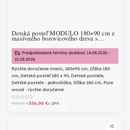
Detská posteľ MODULO 180×90 cm z
masívneho borovicového dreva s
bezpečnostnou zábranou
Predpokladané termíny dodania: 14.08.2026 -
21.08.2026
Rýchle doručenie masív
,
180x90 cm
,
Dĺžka 180
cm
,
Detská posteľ 180 x 90
,
Detské postele
,
Detské postele - jednolôžka
,
Dĺžka 180 cm
,
Pure
wood - rýchle doručenie
356,00
€
454,00
€