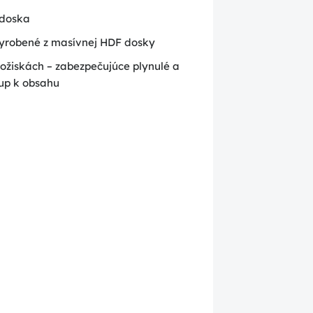
doska
yrobené z masívnej HDF dosky
žiskách – zabezpečujúce plynulé a
tup k obsahu