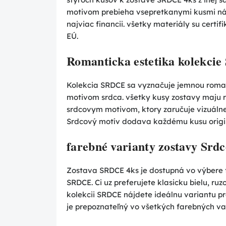
motivom prebieha vsepretkanymi kusmi náb
najviac financii. všetky materiály su cert
EÚ.
Romanticka estetika kolekcie
Kolekcia SRDCE sa vyznačuje jemnou roman
motivom srdca. všetky kusy zostavy maju 
srdcovym motivom, ktory zaručuje vizuálne 
Srdcový motív dodava každému kusu origi
farebné varianty zostavy Srdc
Zostava SRDCE 4ks je dostupná vo výbere
SRDCE. Ci uz preferujete klasicku bielu, ruz
kolekcii SRDCE nájdete ideálnu variantu p
je prepoznateľný vo všetkých farebných va