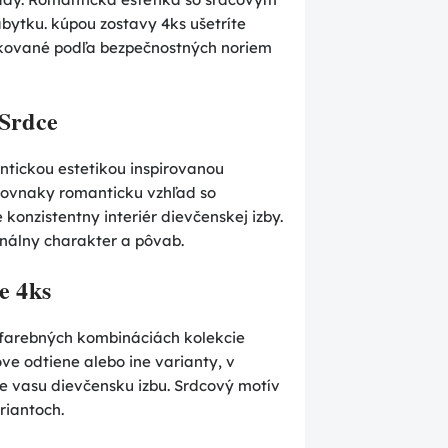
ytku. kúpou zostavy 4ks ušetríte
ifikované podľa bezpečnostných noriem
 Srdce
tickou estetikou inspirovanou
rovnaky romanticku vzhľad so
konzistentny interiér dievčenskej izby.
nálny charakter a pôvab.
e 4ks
 farebných kombináciách kolekcie
ove odtiene alebo ine varianty, v
re vasu dievčensku izbu. Srdcový motív
riantoch.