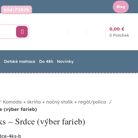
Blog
kód:P2026
Kontakt
0,00
€
0
Položiek
k
Detské matrace
Do 48h
Novinky
Komoda + skriňa + nočný stolík + regál/polica
e (výber farieb)
s – Srdce (výber farieb)
dce-4ks-b