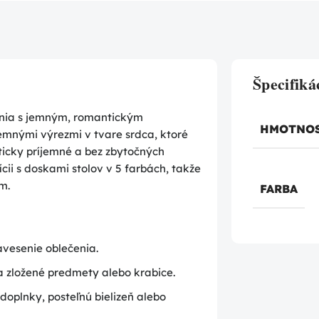
Špecifiká
enia s jemným, romantickým
HMOTNO
emnými výrezmi v tvare srdca, ktoré
ticky príjemné a bez zbytočných
cii s doskami stolov v 5 farbách, takže
m.
FARBA
avesenie oblečenia.
na zložené predmety alebo krabice.
oplnky, posteľnú bielizeň alebo