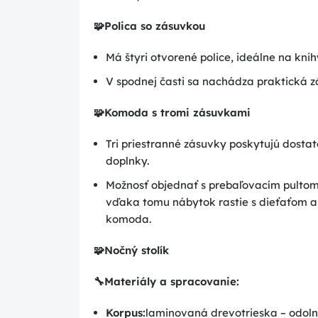
🧩
Polica so zásuvkou
Má štyri otvorené police, ideálne na kni
V spodnej časti sa nachádza praktická z
🧩
Komoda s tromi zásuvkami
Tri priestranné zásuvky poskytujú dostat
doplnky.
Možnosť objednať s prebaľovacím pultom
vďaka tomu nábytok rastie s dieťaťom 
komoda.
🧩
Nočný stolík
🔧
Materiály a spracovanie:
Korpus:
laminovaná drevotrieska – odolná