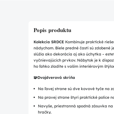
Popis produktu
Kolekcia SRDCE
Kombinuje praktické rieš
nádychom. Biele predné časti sú zdobené j
slúžia ako dekorácia aj ako úchytka – este
vyčnievajúcich prvkov. Nábytok je k dispozí
ho ľahko zladíte s vaším interiérovým štýlo
🧩
Dvojdverová skriňa
Na ľavej strane sú dve kovové tyče na z
Na pravej strane štyri praktické police 
Navyše, priestranná spodná zásuvka na d
hračky.