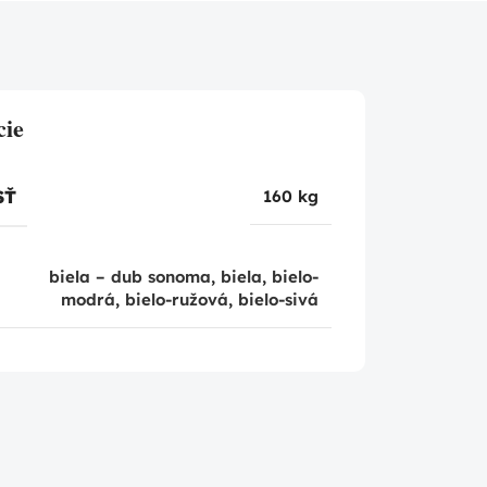
cie
SŤ
160 kg
biela – dub sonoma
,
biela
,
bielo-
modrá
,
bielo-ružová
,
bielo-sivá