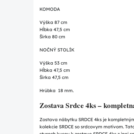
KOMODA
Výška 87 cm
Hĺbka 47,5 cm
Šírka 80 cm
NOČNÝ STOLÍK
Výška 53 cm
Hĺbka 47,5 cm
Šírka 47,5 cm
Hrúbka 18 mm.
Zostava Srdce 4ks – kompletn
Zostava nábytku SRDCE 4ks je kompletným
kolekcie SRDCE so srdcovym motivom. Tato
styroch kusov k zostave SRDCE 4ks z inej 