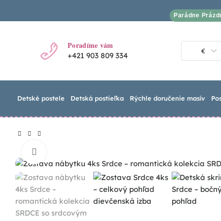
Parádne Prázd
Poradíme vám
€
+421 903 809 334
Detské postele
Detská postieľka
Rýchle doručenie masív
Po
Click to enlarge