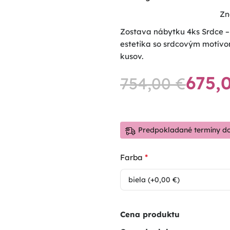
Zn
Zostava nábytku 4ks Srdce –
estetika so srdcovým motívom
kusov.
675,
754,00
€
Predpokladané termíny dod
*
Farba
Cena produktu