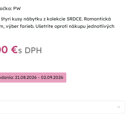
ačka:
PW
 štyri kusy nábytku z kolekcie SRDCE. Romantická
, výber farieb. Ušetrite oproti nákupu jednotlivých
00
€
ania: 21.08.2026 - 02.09.2026