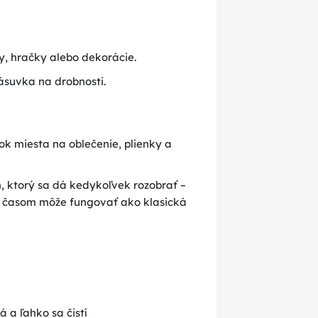
hy, hračky alebo dekorácie.
ásuvka na drobnosti.
ok miesta na oblečenie, plienky a
, ktorý sa dá kedykoľvek rozobrať –
a časom môže fungovať ako klasická
 a ľahko sa čistí