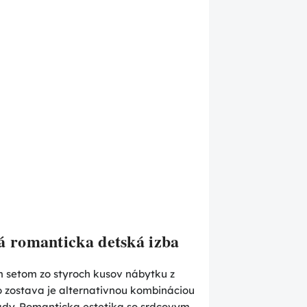
á romanticka detská izba
 setom zo styroch kusov nábytku z
 zostava je alternativnou kombináciou
sady. Romanticka estetika so srdcovym