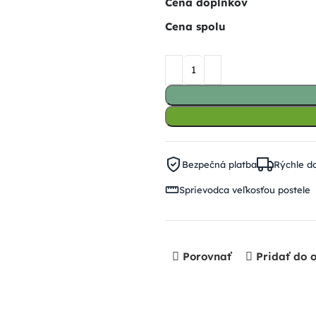
Cena doplnkov
Cena spolu
Bezpečná platba
Rýchle d
Sprievodca veľkosťou postele
Porovnať
Pridať do 