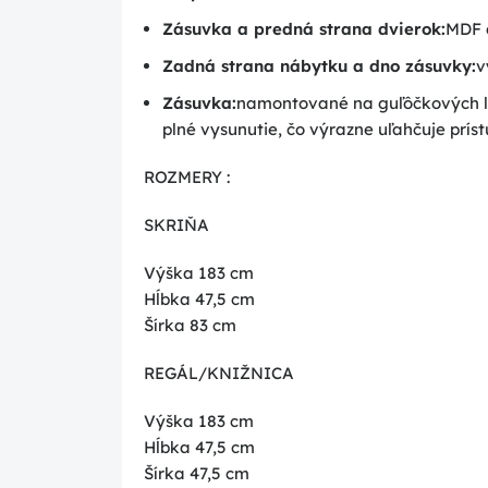
Zásuvka a predná strana dvierok:
MDF 
Zadná strana nábytku a dno zásuvky:
v
Zásuvka:
namontované na guľôčkových lo
plné vysunutie, čo výrazne uľahčuje prís
ROZMERY :
SKRIŇA
Výška 183 cm
Hĺbka 47,5 cm
Šírka 83 cm
REGÁL/KNIŽNICA
Výška 183 cm
Hĺbka 47,5 cm
Šírka 47,5 cm