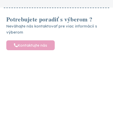
Potrebujete poradiť s výberom ?
Neváhajte nás kontaktovať pre viac informácií s
výberom
Kontaktujte nás
Detské postele a nábytok
Vytvárame sny pre vaše deti – objavte široký
výber detského nábytku pre ich pohodlný a
hravý svet plný radosti
Sledujte nás