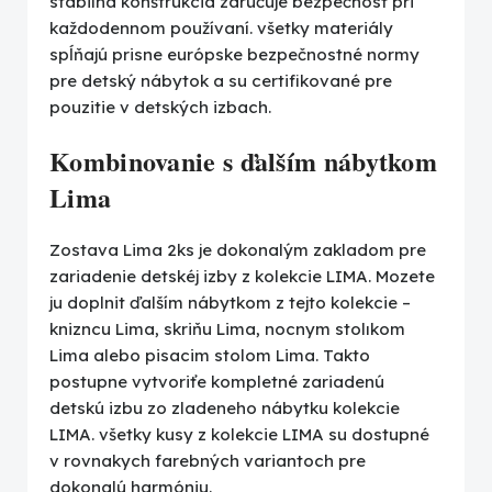
stabilná konštrukcia zaručuje bezpečnosť pri
každodennom používaní. všetky materiály
spĺňajú prisne európske bezpečnostné normy
pre detský nábytok a su certifikované pre
pouzitie v detských izbach.
Kombinovanie s ďalším nábytkom
Lima
Zostava Lima 2ks je dokonalým zakladom pre
zariadenie detskéj izby z kolekcie LIMA. Mozete
ju doplnit ďalším nábytkom z tejto kolekcie –
knizncu Lima, skriňu Lima, nocnym stolıkom
Lima alebo pisacim stolom Lima. Takto
postupne vytvoriťe kompletné zariadenú
detskú izbu zo zladeneho nábytku kolekcie
LIMA. všetky kusy z kolekcie LIMA su dostupné
v rovnakych farebných variantoch pre
dokonalú harmóniu.