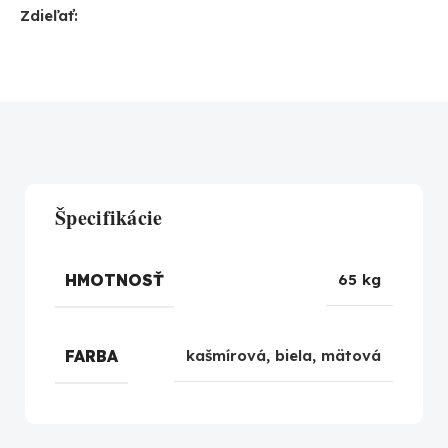
Zdieľať:
Špecifikácie
HMOTNOSŤ
65 kg
FARBA
kašmírová
,
biela
,
mätová