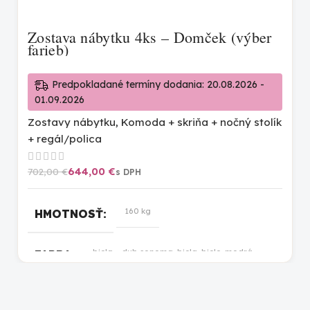
Zostava nábytku 4ks – Domček (výber
farieb)
Predpokladané termíny dodania: 20.08.2026 -
01.09.2026
Zostavy nábytku
,
Komoda + skriňa + nočný stolík
+ regál/polica
644,00
€
702,00
€
160 kg
HMOTNOSŤ
biela – dub sonoma
,
biela
,
bielo-modrá
,
FARBA
bielo-ružová
,
bielo-sivá