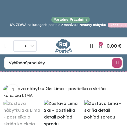
Parádne Prázdniny
6% ZĽAVA na kategorie postele z masívu a zostavy nábytku
kód:P202
0
0,00
€
€
Click to enlarge