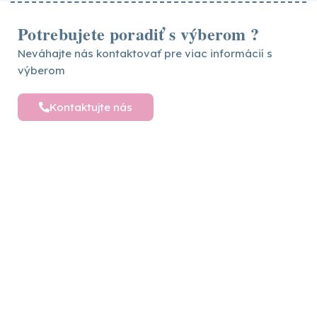
Potrebujete poradiť s výberom ?
Neváhajte nás kontaktovať pre viac informácií s
výberom
Kontaktujte nás
Detské postele a nábytok
Vytvárame sny pre vaše deti – objavte široký
výber detského nábytku pre ich pohodlný a
hravý svet plný radosti
Sledujte nás