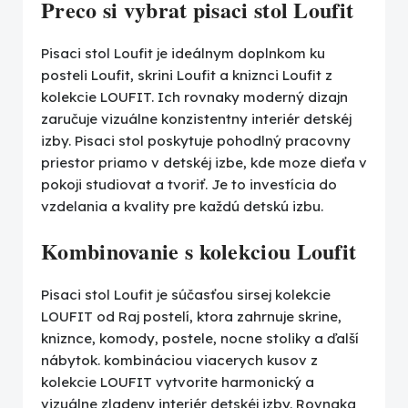
Preco si vybrat pisaci stol Loufit
Pisaci stol Loufit je ideálnym doplnkom ku
posteli Loufit, skrini Loufit a kniznci Loufit z
kolekcie LOUFIT. Ich rovnaky moderný dizajn
zaručuje vizuálne konzistentny interiér detskéj
izby. Pisaci stol poskytuje pohodlný pracovny
priestor priamo v detskéj izbe, kde moze dieťa v
pokoji studiovat a tvoriť. Je to investícia do
vzdelania a kvality pre každú detskú izbu.
Kombinovanie s kolekciou Loufit
Pisaci stol Loufit je súčasťou sirsej kolekcie
LOUFIT od Raj postelí, ktora zahrnuje skrine,
kniznce, komody, postele, nocne stoliky a ďalší
nábytok. kombináciou viacerych kusov z
kolekcie LOUFIT vytvorite harmonický a
vizuálne zladeny interiér detskéj izby. Rovnaka