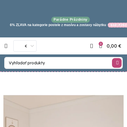
Parádne Prázdniny
6% ZĽAVA na kategorie postele z masívu a zostavy nábytku
kód:P202
0
0,00
€
€