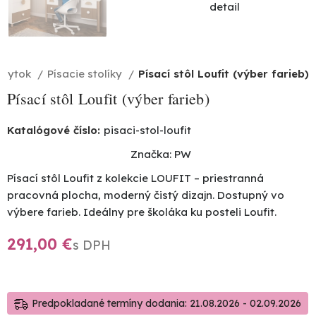
ábytok
Písacie stolíky
Písací stôl Loufit (výber farieb)
Písací stôl Loufit (výber farieb)
Katalógové číslo:
pisaci-stol-loufit
Značka:
PW
Písací stôl Loufit z kolekcie LOUFIT – priestranná
pracovná plocha, moderný čistý dizajn. Dostupný vo
výbere farieb. Ideálny pre školáka ku posteli Loufit.
€
Predpokladané termíny dodania: 21.08.2026 - 02.09.2026