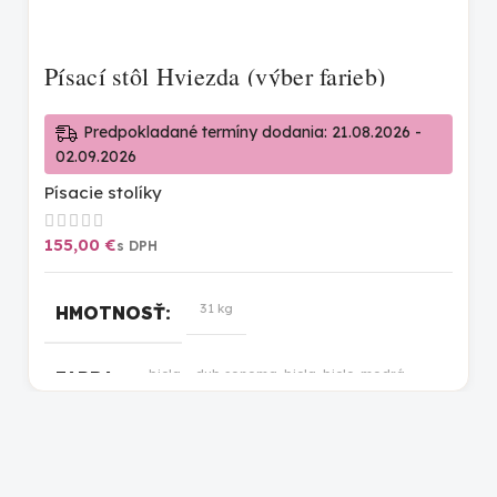
Písací stôl Hviezda (výber farieb)
Predpokladané termíny dodania: 21.08.2026 -
02.09.2026
Písacie stolíky
€
31 kg
HMOTNOSŤ
biela – dub sonoma
,
biela
,
bielo-modrá
,
FARBA
bielo-ružová
,
bielo-sivá