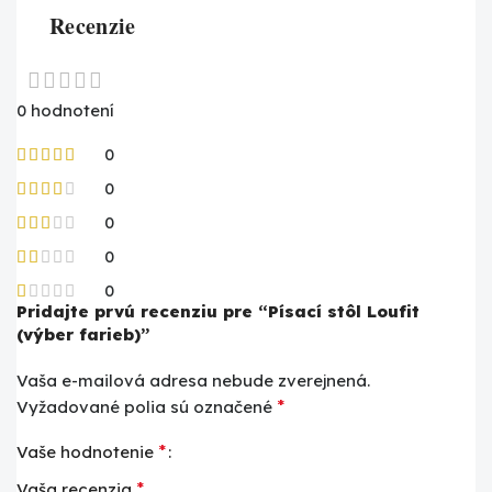
Recenzie
0 hodnotení
0
0
0
0
0
Pridajte prvú recenziu pre “Písací stôl Loufit
(výber farieb)”
Vaša e-mailová adresa nebude zverejnená.
*
Vyžadované polia sú označené
*
Vaše hodnotenie
*
Vaša recenzia