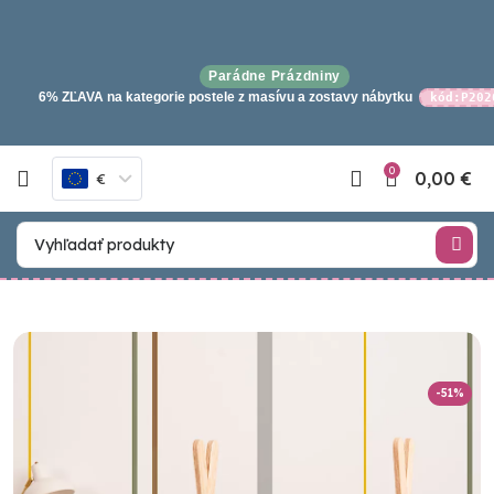
Parádne Prázdniny
6% ZĽAVA na kategorie postele z masívu a zostavy nábytku
kód:P202
0
0,00
€
€
-51%