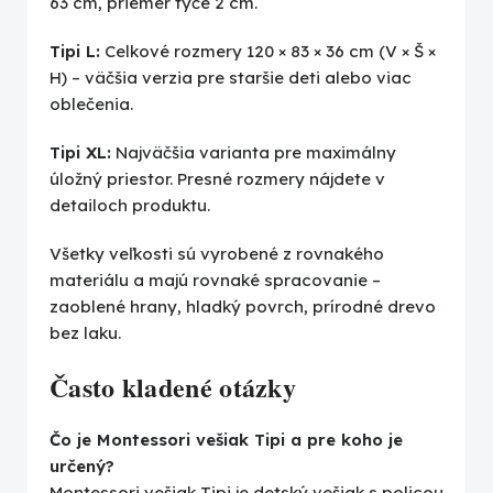
63 cm, priemer tyče 2 cm.
Tipi L:
Celkové rozmery 120 × 83 × 36 cm (V × Š ×
H) – väčšia verzia pre staršie deti alebo viac
oblečenia.
Tipi XL:
Najväčšia varianta pre maximálny
úložný priestor. Presné rozmery nájdete v
detailoch produktu.
Všetky veľkosti sú vyrobené z rovnakého
materiálu a majú rovnaké spracovanie –
zaoblené hrany, hladký povrch, prírodné drevo
bez laku.
Často kladené otázky
Čo je Montessori vešiak Tipi a pre koho je
určený?
Montessori vešiak Tipi je detský vešiak s policou