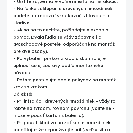
– Uistite sa, že máte voľné miesto na inštaláciu.
– Na ľahké zaklepanie drevených hmoždiniek
budete potrebovať skrutkovač s hlavou + a
kladivo.
– Ak sa na to necítite, požiadajte niekoho o
pomoc. Dvaja ľudia sú vždy zábavnejšia!
(Poschodové postele, odporúčané na montáž
pre dve osoby).
– Po vybalení prvkov z krabíc skontrolujte
úplnosť celej zostavy podľa montážneho
návodu.
– Potom postupujte podľa pokynov na montáž
krok za krokom.
Dôležité!
– Pri inštalácii drevených hmoždiniek – vždy to
robte na tvrdom, rovnom povrchu (voliteľné –
môžete použiť kartón z balenia).
– Pri použití kladiva na zatĺkanie hmoždiniek
pamätajte, že nepoužívajte príliš veľkú silu a