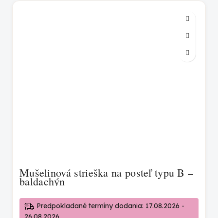
Mušelinová strieška na posteľ typu B –
baldachýn
Predpokladané termíny dodania: 17.08.2026 -
26.08.2026