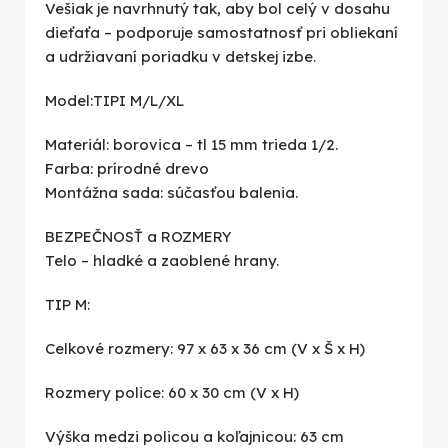
Vešiak je navrhnutý tak, aby bol celý v dosahu
dieťaťa – podporuje samostatnosť pri obliekaní
a udržiavaní poriadku v detskej izbe.
Model:TIPI M/L/XL
Materiál: borovica – tl 15 mm trieda 1/2.
Farba: prírodné drevo
Montážna sada: súčasťou balenia.
BEZPEČNOSŤ a ROZMERY
Telo – hladké a zaoblené hrany.
TIP M:
Celkové rozmery: 97 x 63 x 36 cm (V x Š x H)
Rozmery police: 60 x 30 cm (V x H)
Výška medzi policou a koľajnicou: 63 cm