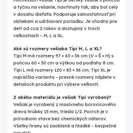
a tyčou na vešanie, navrhnutý tak, aby bol celý
v dosahu dieťaťa. Podporuje samostatnosť pri
obliekaní a udržiavaní poriadku. Je vhodný pre
deti od cca 2 rokov a dostupný v troch
veľkostiach – M, L a XL.
Aké sú rozmery vešiaka Tipi M, L a XL?
Tipi M má rozmery 97 × 63 × 36 cm (V × Š × H) s
policou 60 × 30 cm a výškou od podlahy 8 cm.
Tipi L má rozmery 120 × 83 × 36 cm. Tipi XL je
najväčšia varianta – presné rozmery nájdete v
detailoch produktu pri výbere veľkosti.
Z akého materiálu je vešiak Tipi vyrobený?
Vešiak je vyrobený z masívneho borovicového
dreva hrúbky 15 mm, trieda 1/2. Povrch je v
prírodnom stave bez chemických náterov.
Všetky hrany sú zaoblené a hladké – bezpečné
pre deti.