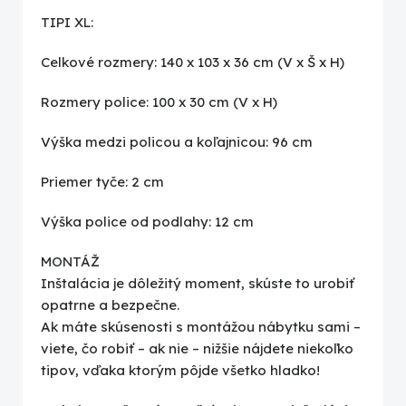
TIPI XL:
Celkové rozmery: 140 x 103 x 36 cm (V x Š x H)
Rozmery police: 100 x 30 cm (V x H)
Výška medzi policou a koľajnicou: 96 cm
Priemer tyče: 2 cm
Výška police od podlahy: 12 cm
MONTÁŽ
Inštalácia je dôležitý moment, skúste to urobiť
opatrne a bezpečne.
Ak máte skúsenosti s montážou nábytku sami –
viete, čo robiť – ak nie – nižšie nájdete niekoľko
tipov, vďaka ktorým pôjde všetko hladko!