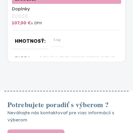
Doplnky
€
5 kg
HMOTNOSŤ
bežová so striebornými hviezdami
,
bežová
FARBA
so zlatými bodkami
,
biela so zlatými
bodkami
,
džínsy
,
eukalyptus
,
kakao
,
piesková
,
retro ružová
,
šalvia
,
sepiová
ružová so zlatými bodkami
,
svetlo ružová
,
tigrie oko so zlatými bodkami
,
vanilka
,
sivá
Potrebujete poradiť s výberom ?
Neváhajte nás kontaktovať pre viac informácií s
výberom