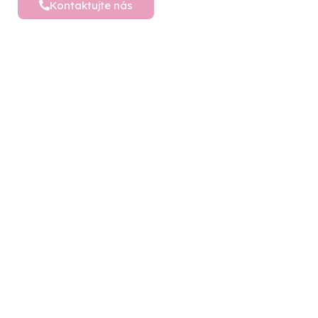
Kontaktujte nás
Detské postele a nábytok
Vytvárame sny pre vaše deti – objavte široký
výber detského nábytku pre ich pohodlný a
hravý svet plný radosti
Sledujte nás