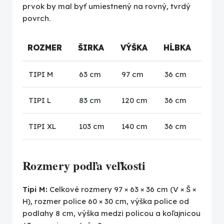
prvok by mal byť umiestnený na rovný, tvrdý
povrch.
ROZMER
ŠIRKA
VÝŠKA
HĹBKA
TIPI M
63 cm
97 cm
36 cm
TIPI L
83 cm
120 cm
36 cm
TIPI XL
103 cm
140 cm
36 cm
Rozmery podľa veľkosti
Tipi M:
Celkové rozmery 97 × 63 × 36 cm (V × Š ×
H), rozmer police 60 × 30 cm, výška police od
podlahy 8 cm, výška medzi policou a koľajnicou