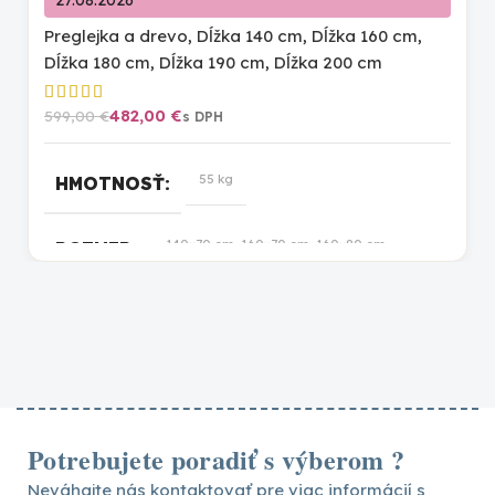
27.08.2026
Preglejka a drevo
,
Dĺžka 140 cm
,
Dĺžka 160 cm
,
Dĺžka 180 cm
,
Dĺžka 190 cm
,
Dĺžka 200 cm
482,00
€
599,00
€
55 kg
HMOTNOSŤ
140×70 cm, 160×70 cm, 160×80 cm,
ROZMER
160×90 cm, 180×100 cm, 180×80 cm,
180×90 cm, 190×100 cm, 190×80 cm,
190×90 cm, 200×100 cm, 200×80 cm,
200×90 cm
prírodná lakovaná
,
biela
,
prírodná
FARBA
Potrebujete poradiť s výberom ?
Neváhajte nás kontaktovať pre viac informácií s