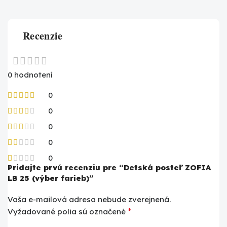
Recenzie
0 hodnotení
0
0
0
0
0
Pridajte prvú recenziu pre “Detská posteľ ZOFIA
LB 25 (výber farieb)”
Vaša e-mailová adresa nebude zverejnená.
*
Vyžadované polia sú označené