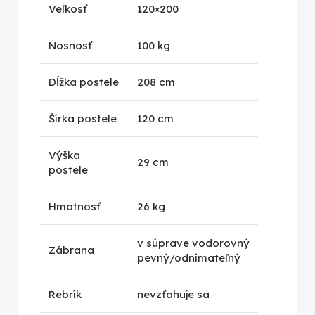
Veľkosť
120×200
Nosnosť
100 kg
Dĺžka postele
208 cm
Šírka postele
120 cm
Výška
29 cm
postele
Hmotnosť
26 kg
v súprave vodorovný
Zábrana
pevný/odnímateľný
Rebrík
nevzťahuje sa