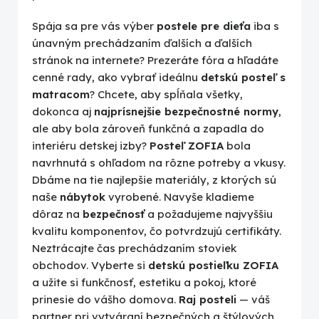
Spája sa pre vás výber
postele pre dieťa
iba s
únavným prechádzaním ďalších a ďalších
stránok na internete? Prezeráte fóra a hľadáte
cenné rady, ako vybrať ideálnu
detskú posteľ s
matracom
? Chcete, aby spĺňala všetky,
dokonca aj
najprísnejšie bezpečnostné normy
,
ale aby bola zároveň funkčná a zapadla do
interiéru detskej izby?
Posteľ ZOFIA
bola
navrhnutá s ohľadom na rôzne potreby a vkusy.
Dbáme na tie najlepšie materiály, z ktorých sú
naše
nábytok
vyrobené. Navyše kladieme
dôraz na
bezpečnosť
a požadujeme najvyššiu
kvalitu komponentov, čo potvrdzujú certifikáty.
Neztrácajte čas prechádzaním stoviek
obchodov. Vyberte si
detskú postieľku ZOFIA
a užite si funkčnosť, estetiku a pokoj, ktoré
prinesie do vášho domova.
Raj posteli
— váš
partner pri vytváraní bezpečných a štýlových