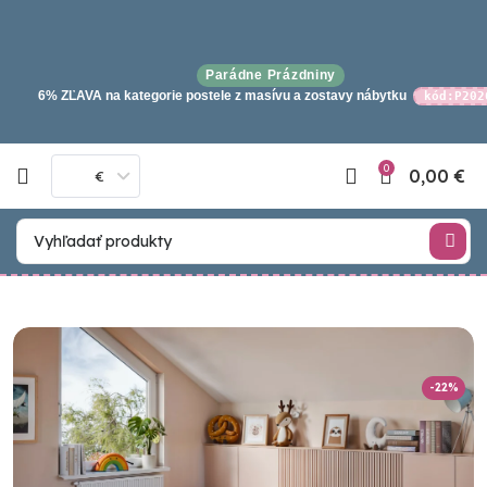
Parádne Prázdniny
6% ZĽAVA na kategorie postele z masívu a zostavy nábytku
kód:P202
0
0,00
€
€
-22%