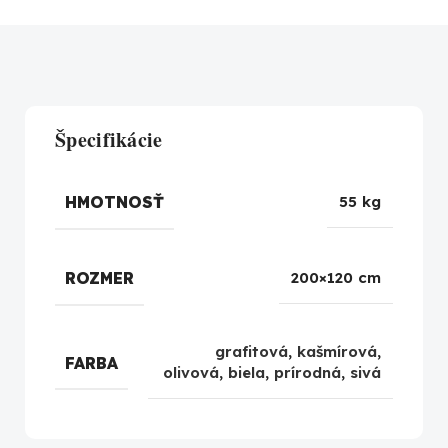
Špecifikácie
HMOTNOSŤ
55 kg
ROZMER
200×120 cm
grafitová
,
kašmírová
,
FARBA
olivová
,
biela
,
prírodná
,
sivá