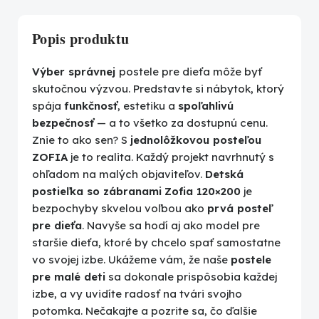
Popis produktu
Výber správnej
postele pre dieťa môže byť
skutočnou výzvou. Predstavte si nábytok, ktorý
spája
funkčnosť
, estetiku a
spoľahlivú
bezpečnosť
— a to všetko za dostupnú cenu.
Znie to ako sen? S
jednolôžkovou posteľou
ZOFIA
je to realita. Každý projekt navrhnutý s
ohľadom na malých objaviteľov.
Detská
postieľka so zábranami
Zofia 120×200
je
bezpochyby skvelou voľbou ako
prvá posteľ
pre dieťa
. Navyše sa hodí aj ako model pre
staršie dieťa, ktoré by chcelo spať samostatne
vo svojej izbe. Ukážeme vám, že naše
postele
pre malé deti
sa dokonale prispôsobia každej
izbe, a vy uvidíte radosť na tvári svojho
potomka. Nečakajte a pozrite sa, čo ďalšie