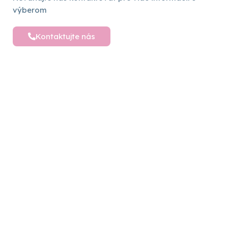
výberom
Kontaktujte nás
Detské postele a nábytok
Vytvárame sny pre vaše deti – objavte široký
výber detského nábytku pre ich pohodlný a
hravý svet plný radosti
Sledujte nás