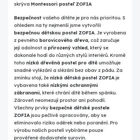
skrýva
Montessori posteľ ZOFIA
Bezpečnost
vašeho dítěte je pro nás prioritou. S
ohledem na ty nejmenší jsme vytvořili
bezpečnou dětskou postel ZOFIA
. Je vyrobena
z pevného
borovicového dřeva
, což zaručuje
její odolnost a
přirozený vzhled
, který se
dokonale hodí do různých stylů interiérů. Kromě
toho
nízká dřevěná postel pro dítě
umožňuje
snadné vylézání a slézání bez obav z pádu. Za
zmínku stojí, že
nízká dětská postel ZOFIA
je
vybavena také
nízkými ochrannými
zábranami
, které chrání dítě během spánku.
Zároveň neomezují prostor ani pohodlí.
Všechny prvky
bezpečné dětské postele
ZOFIA
jsou pečlivě opracovány, aby se
eliminovalo riziko oděrek nebo poranění. Pro
výrobu našich postelí vybíráme pouze
prověřené dodavatele surovin.