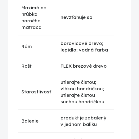
Maximálna
hrúbka
nevzťahuje sa
horného
matraca
borovicové drevo;
Rám
lepidlo; vodná farba
Rošt
FLEX brezové drevo
utierajte čistou;
vlhkou handričkou;
Starostlivosť
utierajte čistou
suchou handričkou
produkt je zabalený
Balenie
v jednom balíku