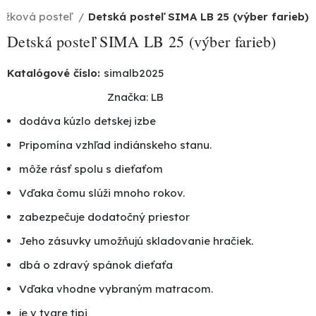
lôžková posteľ
Detská posteľ SIMA LB 25 (výber farieb)
Detská posteľ SIMA LB 25 (výber farieb)
Katalógové číslo:
simalb2025
Značka:
LB
dodáva kúzlo detskej izbe
Pripomína vzhľad indiánskeho stanu.
môže rásť spolu s dieťaťom
Vďaka čomu slúži mnoho rokov.
zabezpečuje dodatočný priestor
Jeho zásuvky umožňujú skladovanie hračiek.
dbá o zdravý spánok dieťaťa
Vďaka vhodne vybraným matracom.
je v tvare tipi