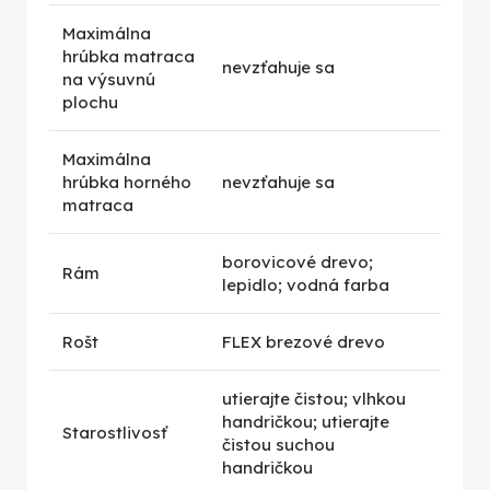
Maximálna
hrúbka matraca
nevzťahuje sa
na výsuvnú
plochu
Maximálna
hrúbka horného
nevzťahuje sa
matraca
borovicové drevo;
Rám
lepidlo; vodná farba
Rošt
FLEX brezové drevo
utierajte čistou; vlhkou
handričkou; utierajte
Starostlivosť
čistou suchou
handričkou