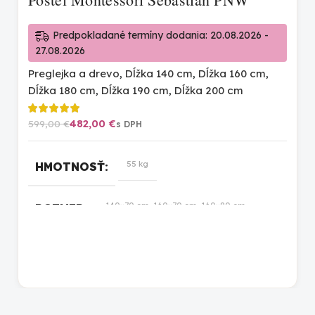
Predpokladané termíny dodania: 20.08.2026 -
27.08.2026
Preglejka a drevo
,
Dĺžka 140 cm
,
Dĺžka 160 cm
,
Dĺžka 180 cm
,
Dĺžka 190 cm
,
Dĺžka 200 cm
482,00
€
599,00
€
55 kg
HMOTNOSŤ
140×70 cm, 160×70 cm, 160×80 cm,
ROZMER
160×90 cm, 180×100 cm, 180×80 cm,
180×90 cm, 190×100 cm, 190×80 cm,
190×90 cm, 200×100 cm, 200×80 cm,
200×90 cm
prírodná lakovaná
,
biela
,
prírodná
FARBA