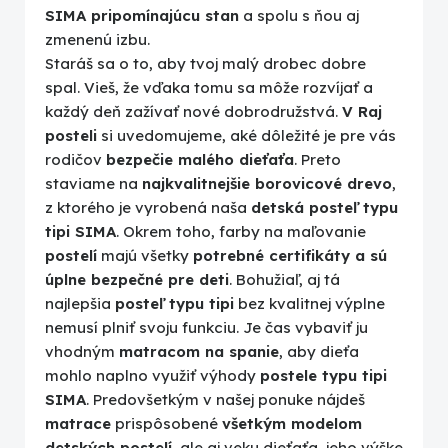
SIMA pripomínajúcu stan
a spolu s ňou aj
zmenenú izbu.
Staráš sa o to, aby tvoj malý drobec dobre
spal. Vieš, že vďaka tomu sa môže rozvíjať a
každý deň zažívať nové dobrodružstvá.
V Raj
posteli
si uvedomujeme, aké dôležité je pre vás
rodičov
bezpečie malého dieťaťa
. Preto
staviame na
najkvalitnejšie borovicové drevo
,
z ktorého je vyrobená naša
detská posteľ typu
tipi SIMA
. Okrem toho, farby na maľovanie
postelí
majú všetky
potrebné certifikáty a sú
úplne bezpečné pre deti
. Bohužiaľ, aj tá
najlepšia
posteľ typu tipi
bez kvalitnej výplne
nemusí plniť svoju funkciu. Je čas vybaviť ju
vhodným
matracom na spanie
, aby dieťa
mohlo naplno využiť výhody
postele typu tipi
SIMA
. Predovšetkým v našej ponuke nájdeš
matrace
prispôsobené
všetkým modelom
detských postelí
, ale aj veku dieťaťa, jeho výške