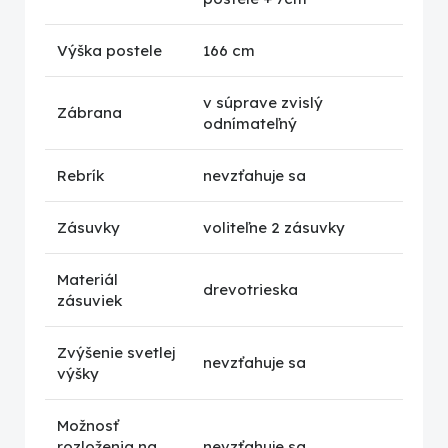
Výška postele
166 cm
v súprave zvislý
Zábrana
odnímateľný
Rebrík
nevzťahuje sa
Zásuvky
voliteľne 2 zásuvky
Materiál
drevotrieska
zásuviek
Zvýšenie svetlej
nevzťahuje sa
výšky
Možnosť
rozloženia na
nevzťahuje sa