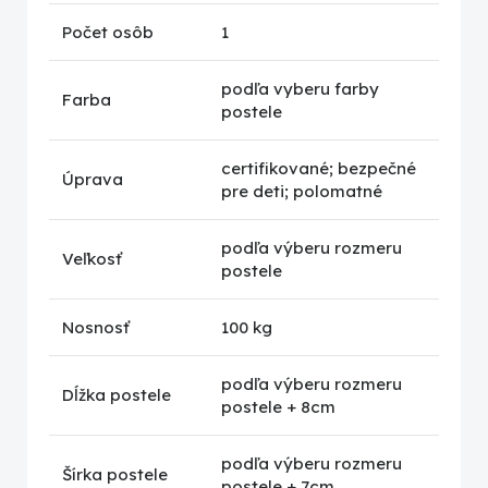
Počet osôb
1
podľa vyberu farby
Farba
postele
certifikované; bezpečné
Úprava
pre deti; polomatné
podľa výberu rozmeru
Veľkosť
postele
Nosnosť
100 kg
podľa výberu rozmeru
Dĺžka postele
postele + 8cm
podľa výberu rozmeru
Šírka postele
postele + 7cm