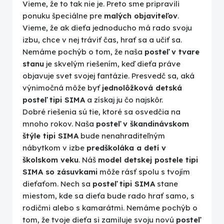
Vieme, že to tak nie je. Preto sme pripravili
ponuku špeciálne pre
malých objaviteľov
.
Vieme, že ak dieťa jednoducho má rado svoju
izbu, chce v nej tráviť čas, hrať sa a učiť sa.
Nemáme pochýb o tom, že naša
posteľ v tvare
stanu
je skvelým riešením, keď dieťa práve
objavuje svet svojej fantázie. Presvedč sa, aká
výnimočná môže byť
jednolôžková detská
posteľ tipi SIMA
a získaj ju čo najskôr.
Dobré riešenia sú tie, ktoré sa osvedčia na
mnoho rokov. Naša
posteľ v škandinávskom
štýle tipi SIMA
bude nenahraditeľným
nábytkom v izbe
predškoláka a detí v
školskom veku
. Náš
model detskej postele tipi
SIMA so zásuvkami
môže rásť spolu s tvojím
dieťaťom. Nech sa
posteľ tipi SIMA
stane
miestom, kde sa dieťa bude rado hrať samo, s
rodičmi alebo s kamarátmi. Nemáme pochýb o
tom, že tvoje dieťa si zamiluje svoju novú
posteľ