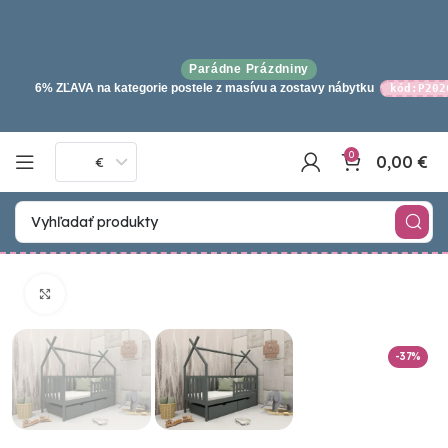
Parádne Prázdniny
6% ZĽAVA na kategorie postele z masívu a zostavy nábytku
kód:P202
0
0,00
€
€
Click to enlarge
-37%