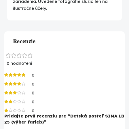
zariadenia. Uvedené fotografie slúžia len na
ilustračné účely.
Recenzie
0 hodnotení
0
0
0
0
0
Pridajte prvú recenziu pre “Detská posteľ SIMA LB
25 (výber farieb)”