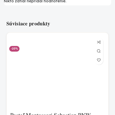
Nikto zatiaľ nepridal hodnotenie.
Súvisiace produkty
-20%
Posteľ Montessori Sebastian PNW