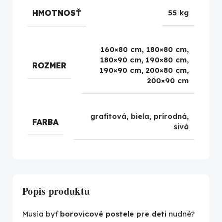
HMOTNOSŤ
55 kg
160×80 cm, 180×80 cm,
180×90 cm, 190×80 cm,
ROZMER
190×90 cm, 200×80 cm,
200×90 cm
grafitová
,
biela
,
prírodná
,
FARBA
sivá
Popis produktu
Musia byť
borovicové postele pre deti
nudné?