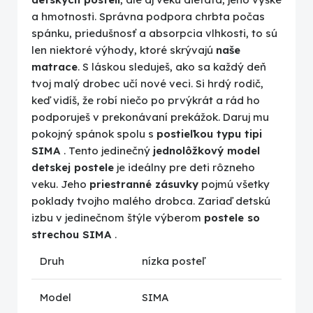
a hmotnosti. Správna podpora chrbta počas
spánku, priedušnosť a absorpcia vlhkosti, to sú
len niektoré výhody, ktoré skrývajú
naše
matrace
. S láskou sleduješ, ako sa každý deň
tvoj malý drobec učí nové veci. Si hrdý rodič,
keď vidíš, že robí niečo po prvýkrát a rád ho
podporuješ v prekonávaní prekážok. Daruj mu
pokojný spánok spolu s
postieľkou typu tipi
SIMA
. Tento jedinečný
jednolôžkový model
detskej postele
je ideálny pre deti rôzneho
veku. Jeho
priestranné zásuvky
pojmú všetky
poklady tvojho malého drobca. Zariaď detskú
izbu v jedinečnom štýle výberom
postele so
strechou SIMA
.
Druh
nízka posteľ
Model
SIMA