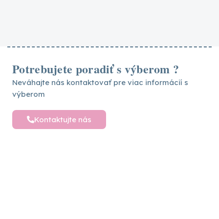
Potrebujete poradiť s výberom ?
Neváhajte nás kontaktovať pre viac informácií s
výberom
Kontaktujte nás
Detské postele a nábytok
Vytvárame sny pre vaše deti – objavte široký
výber detského nábytku pre ich pohodlný a
hravý svet plný radosti