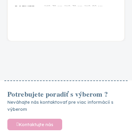
140×70 cm, 160×70 cm, 160×80 cm,
ROZMER
160×90 cm, 180×100 cm, 180×80 cm,
180×90 cm, 190×100 cm, 190×80 cm,
190×90 cm, 200×100 cm, 200×80 cm,
200×90 cm
prírodná lakovaná
,
biela
,
prírodná
FARBA
Potrebujete poradiť s výberom ?
Neváhajte nás kontaktovať pre viac informácií s
výberom
Kontaktujte nás