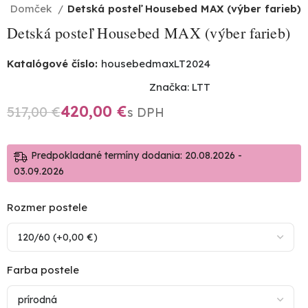
e - Domček
Detská posteľ Housebed MAX (výber farieb)
Detská posteľ Housebed MAX (výber farieb)
Katalógové číslo:
housebedmaxLT2024
Značka:
LTT
420,00
€
517,00
€
Predpokladané termíny dodania: 20.08.2026 -
03.09.2026
Rozmer postele
Farba postele