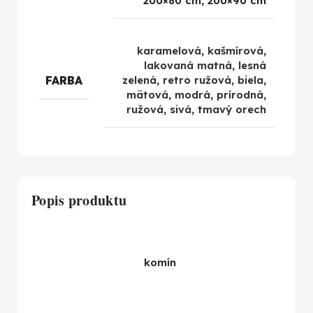
200×80 cm, 200×90 cm
karamelová
,
kašmírová
,
lakovaná matná
,
lesná
FARBA
zelená
,
retro ružová
,
biela
,
mätová
,
modrá
,
prírodná
,
ružová
,
sivá
,
tmavý orech
Popis produktu
komín