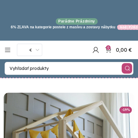
Parádne Prázdniny
6% ZĽAVA na kategorie postele z masívu a zostavy nábytku
kód:P202
0
0,00
€
€
-19%