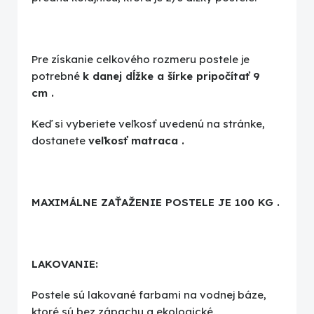
Pre získanie celkového rozmeru postele je
potrebné
k danej dĺžke a šírke pripočítať 9
cm
.
Keď si vyberiete veľkosť uvedenú na stránke,
dostanete
veľkosť matraca
.
MAXIMÁLNE ZAŤAŽENIE POSTELE JE 100 KG
.
LAKOVANIE:
Postele sú lakované farbami na vodnej báze,
ktoré sú bez zápachu a ekologické.