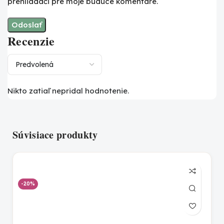
prehliadači pre moje budúce komentáre.
Recenzie
Nikto zatiaľ nepridal hodnotenie.
Súvisiace produkty
-20%