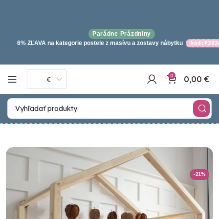
Parádne Prázdniny
6% ZĽAVA na kategorie postele z masívu a zostavy nábytku
kód:P202
0
0,00
€
€
-21%