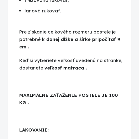
frézovaná rukoväť,
lanová rukoväť.
Pre získanie celkového rozmeru postele je
potrebné
k danej dĺžke a šírke pripočítať 9
cm
.
Keď si vyberiete veľkosť uvedenú na stránke,
dostanete
veľkosť matraca
.
MAXIMÁLNE ZAŤAŽENIE POSTELE JE 100
KG
.
LAKOVANIE: