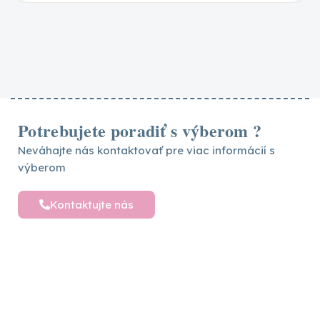
FARBA
Potrebujete poradiť s výberom ?
Neváhajte nás kontaktovať pre viac informácií s
výberom
Kontaktujte nás
Detské postele a nábytok
Vytvárame sny pre vaše deti – objavte široký