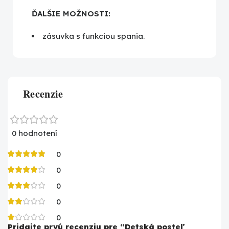
ĎALŠIE MOŽNOSTI:
zásuvka s funkciou spania.
Recenzie
0 hodnotení
0
0
0
0
0
Pridajte prvú recenziu pre “Detská posteľ