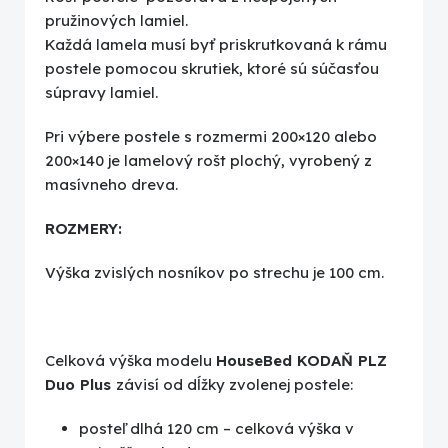
pružinových lamiel.
Každá lamela musí byť priskrutkovaná k rámu
postele pomocou skrutiek, ktoré sú súčasťou
súpravy lamiel.
Pri výbere postele s rozmermi 200×120 alebo
200×140 je lamelový rošt plochý, vyrobený z
masívneho dreva.
ROZMERY:
Výška zvislých nosníkov po strechu je 100 cm.
Celková výška modelu
HouseBed KODAŇ PLZ
Duo Plus
závisí od dĺžky zvolenej postele:
posteľ dlhá 120 cm – celková výška v