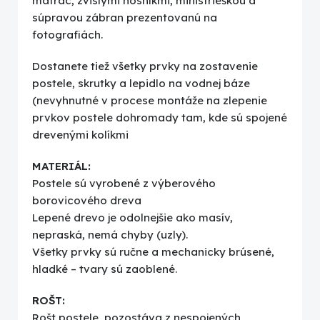
matrac, zvislými nosníkmi, ministrieškou a
súpravou zábran prezentovanú na
fotografiách.
Dostanete tiež všetky prvky na zostavenie
postele, skrutky a lepidlo na vodnej báze
(nevyhnutné v procese montáže na zlepenie
prvkov postele dohromady tam, kde sú spojené
drevenými kolíkmi
MATERIÁL:
Postele sú vyrobené z výberového
borovicového dreva
Lepené drevo je odolnejšie ako masív,
nepraská, nemá chyby (uzly).
Všetky prvky sú ručne a mechanicky brúsené,
hladké – tvary sú zaoblené.
ROŠT:
Rošt postele pozostáva z nespojených