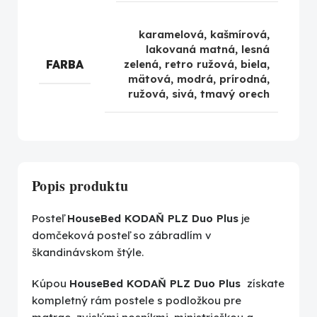
karamelová
,
kašmírová
,
lakovaná matná
,
lesná
FARBA
zelená
,
retro ružová
,
biela
,
mätová
,
modrá
,
prírodná
,
ružová
,
sivá
,
tmavý orech
Popis produktu
Posteľ
HouseBed KODAŇ PLZ Duo Plus
je
domčeková posteľ so zábradlím v
škandinávskom štýle.
Kúpou
HouseBed KODAŇ PLZ Duo Plus
získate
kompletný rám postele s podložkou pre