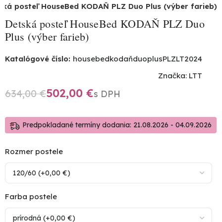
ská posteľ HouseBed KODAŇ PLZ Duo Plus (výber farieb)
Detská posteľ HouseBed KODAŇ PLZ Duo
Plus (výber farieb)
Katalógové číslo:
housebedkodaňduoplusPLZLT2024
Značka:
LTT
502,00
€
634,00
€
Predpokladané termíny dodania: 21.08.2026 - 04.09.2026
Rozmer postele
Farba postele