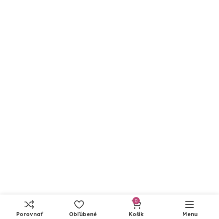
© 2023 | Rajposteli.sk – Všetký práva vyhradené
0
Porovnať
Obľúbené
Košík
Menu