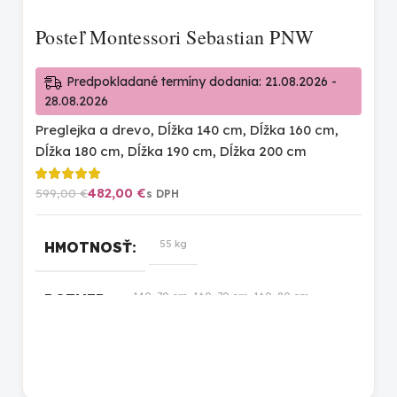
Posteľ Montessori Sebastian PNW
Predpokladané termíny dodania: 21.08.2026 -
28.08.2026
Preglejka a drevo
,
Dĺžka 140 cm
,
Dĺžka 160 cm
,
Dĺžka 180 cm
,
Dĺžka 190 cm
,
Dĺžka 200 cm
482,00
€
599,00
€
55 kg
HMOTNOSŤ
140×70 cm, 160×70 cm, 160×80 cm,
ROZMER
160×90 cm, 180×100 cm, 180×80 cm,
180×90 cm, 190×100 cm, 190×80 cm,
190×90 cm, 200×100 cm, 200×80 cm,
200×90 cm
prírodná lakovaná
,
biela
,
prírodná