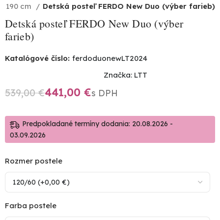
ka 190 cm
Detská posteľ FERDO New Duo (výber farieb)
Detská posteľ FERDO New Duo (výber
farieb)
Katalógové číslo:
ferdoduonewLT2024
Značka:
LTT
441,00
€
539,00
€
Predpokladané termíny dodania: 20.08.2026 -
03.09.2026
Rozmer postele
Farba postele