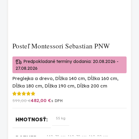
Posteľ Montessori Sebastian PNW
Predpokladané termíny dodania: 20.08.2026 -
27.08.2026
Preglejka a drevo
,
Dĺžka 140 cm
,
Dĺžka 160 cm
,
Dĺžka 180 cm
,
Dĺžka 190 cm
,
Dĺžka 200 cm
482,00
€
599,00
€
55 kg
HMOTNOSŤ
140×70 cm, 160×70 cm, 160×80 cm,
ROZMER