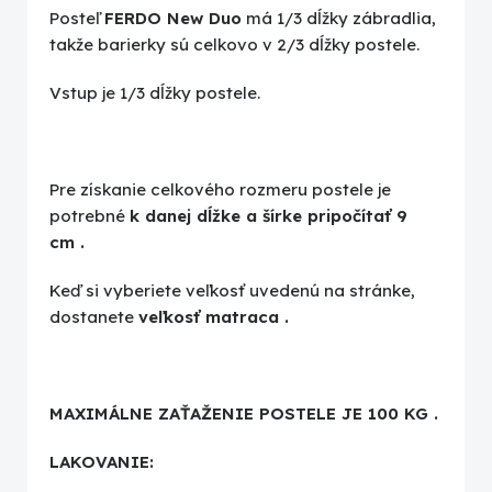
Posteľ
FERDO New Duo
má 1/3 dĺžky zábradlia,
takže barierky sú celkovo v 2/3 dĺžky postele.
Vstup je 1/3 dĺžky postele.
Pre získanie celkového rozmeru postele je
potrebné
k danej dĺžke a šírke pripočítať 9
cm
.
Keď si vyberiete veľkosť uvedenú na stránke,
dostanete
veľkosť matraca
.
MAXIMÁLNE ZAŤAŽENIE POSTELE JE 100 KG
.
LAKOVANIE: