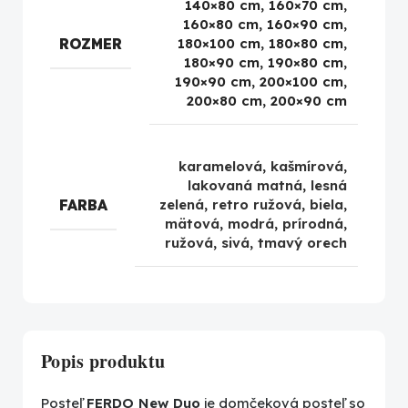
140×80 cm, 160×70 cm,
160×80 cm, 160×90 cm,
ROZMER
180×100 cm, 180×80 cm,
180×90 cm, 190×80 cm,
190×90 cm, 200×100 cm,
200×80 cm, 200×90 cm
karamelová
,
kašmírová
,
lakovaná matná
,
lesná
FARBA
zelená
,
retro ružová
,
biela
,
mätová
,
modrá
,
prírodná
,
ružová
,
sivá
,
tmavý orech
Popis produktu
Posteľ
FERDO New Duo
je domčeková posteľ so