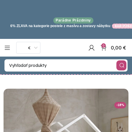
Parádne Prázdniny
6% ZĽAVA na kategorie postele z masívu a zostavy nábytku
kód:P202
0
0,00
€
€
-18%