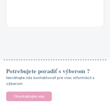
160×90 cm, 180×100 cm, 180×80 cm,
180×90 cm, 190×100 cm, 190×80 cm,
190×90 cm, 200×100 cm, 200×80 cm,
200×90 cm
prírodná lakovaná
,
biela
,
prírodná
FARBA
Potrebujete poradiť s výberom ?
Neváhajte nás kontaktovať pre viac informácií s
výberom
Kontaktujte nás