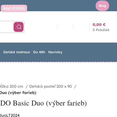
Blog
kód:P2026
Kontakt
0,00
€
0
Položiek
k
Detské matrace
Do 48h
Novinky
Dĺžka 200 cm
Detská posteľ 200 x 90
Duo (výber farieb)
DO Basic Duo (výber farieb)
cduoLT2024