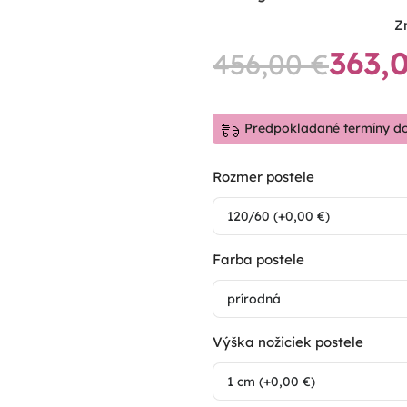
Z
363,
456,00
€
Predpokladané termíny do
Rozmer postele
Farba postele
Výška nožiciek postele