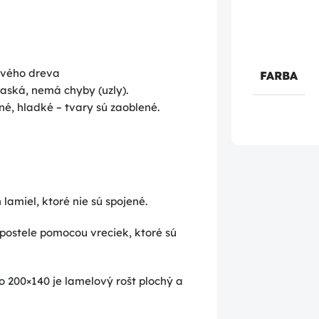
ového dreva
FARBA
aská, nemá chyby (uzly).
é, hladké – tvary sú zaoblené.
 lamiel, ktoré nie sú spojené.
postele pomocou vreciek, ktoré sú
o 200×140 je lamelový rošt plochý a