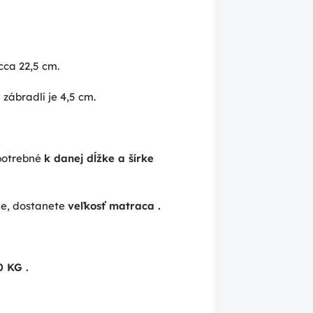
cca 22,5 cm.
zábradlí je 4,5 cm.
 potrebné
k danej dĺžke a šírke
ke, dostanete
veľkosť matraca
.
0 KG
.