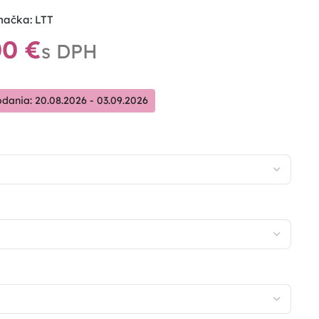
načka:
LTT
00
€
dania: 20.08.2026 - 03.09.2026