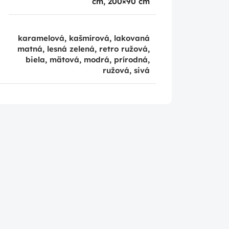
cm, 200×90 cm
karamelová
,
kašmírová
,
lakovaná
matná
,
lesná zelená
,
retro ružová
,
biela
,
mätová
,
modrá
,
prírodná
,
ružová
,
sivá