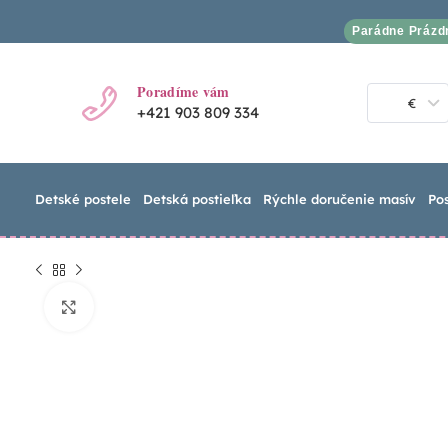
Parádne Prázd
Poradíme vám
€
+421 903 809 334
Detské postele
Detská postieľka
Rýchle doručenie masív
Po
Click to enlarge
€
€
€
€