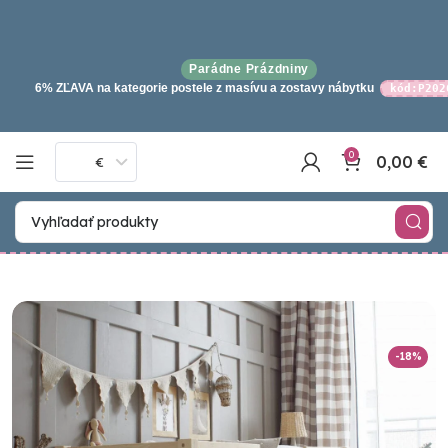
Parádne Prázdniny
6% ZĽAVA na kategorie postele z masívu a zostavy nábytku
kód:P202
0
0,00
€
€
-18%