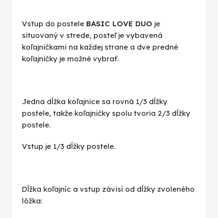
Vstup do postele
BASIC LOVE DUO
je
situovaný v strede, posteľ je vybavená
koľajničkami na každej strane a dve predné
koľajničky je možné vybrať.
Jedna dĺžka koľajnice sa rovná 1/3 dĺžky
postele, takže koľajničky spolu tvoria 2/3 dĺžky
postele.
Vstup je 1/3 dĺžky postele.
Dĺžka koľajníc a vstup závisí od dĺžky zvoleného
lôžka: