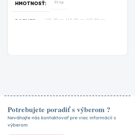
55 kg
HMOTNOSŤ
140×70 cm, 160×70 cm, 160×80 cm,
ROZMER
160×90 cm, 180×100 cm, 180×80 cm,
180×90 cm, 190×100 cm, 190×80 cm,
190×90 cm, 200×100 cm, 200×80 cm,
200×90 cm
prírodná lakovaná
,
biela
,
prírodná
FARBA
Potrebujete poradiť s výberom ?
Neváhajte nás kontaktovať pre viac informácií s
výberom