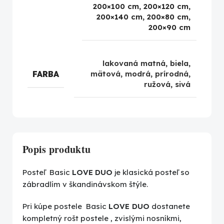
200×100 cm, 200×120 cm,
200×140 cm, 200×80 cm,
200×90 cm
lakovaná matná
,
biela
,
FARBA
mätová
,
modrá
,
prírodná
,
ružová
,
sivá
Popis produktu
Posteľ Basic
LOVE
DUO
je klasická posteľ so
zábradlím v škandinávskom štýle.
Pri kúpe postele Basic
LOVE DUO
dostanete
kompletný rošt postele , zvislými nosníkmi,