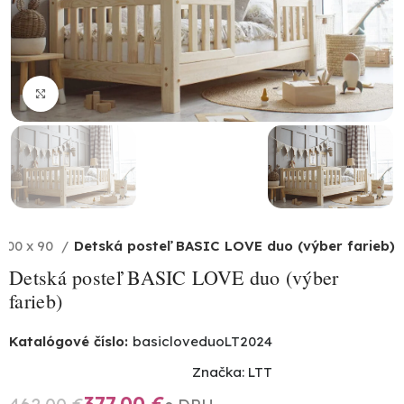
Click to enlarge
 200 x 90
Detská posteľ BASIC LOVE duo (výber farieb)
Detská posteľ BASIC LOVE duo (výber
farieb)
Katalógové číslo:
basicloveduoLT2024
Značka:
LTT