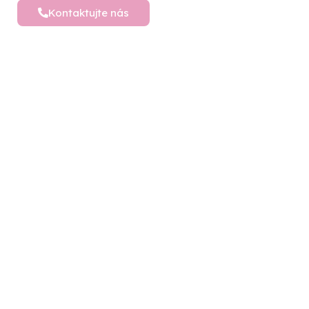
Kontaktujte nás
Detské postele a nábytok
Vytvárame sny pre vaše deti – objavte široký
výber detského nábytku pre ich pohodlný a
hravý svet plný radosti
Sledujte nás