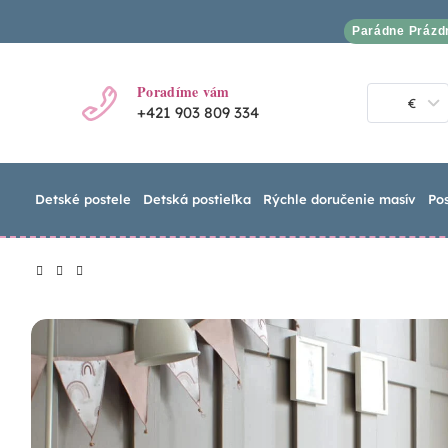
Parádne Prázd
Poradíme vám
€
+421 903 809 334
Detské postele
Detská postieľka
Rýchle doručenie masív
Po
€
€
€
€