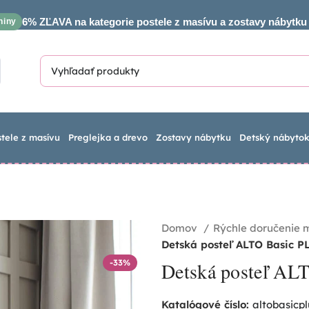
6% ZĽAVA na kategorie postele z masívu a zostavy nábytku
niny
stele z masívu
Preglejka a drevo
Zostavy nábytku
Detský nábyto
Domov
Rýchle doručenie 
Detská posteľ ALTO Basic 
-33%
Detská posteľ AL
Katalógové číslo:
altobasicp