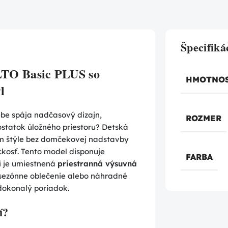
Špecifiká
ALTO Basic PLUS so
HMOTNO
l
sebe spája nadčasový dizajn,
ROZMER
ostatok úložného priestoru? Detská
 štýle bez domčekovej nadstavby
ckosť. Tento model disponuje
FARBA
i je umiestnená
priestranná výsuvná
 sezónne oblečenie alebo náhradné
 dokonalý poriadok.
í?