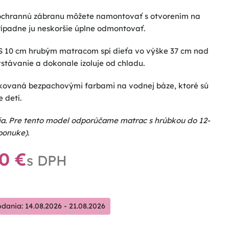
chrannú zábranu môžete namontovať s otvorením na
rípadne ju neskoršie úplne odmontovať.
 10 cm hrubým matracom spí dieťa vo výške 37 cm nad
stávanie a dokonale izoluje od chladu.
ovaná bezpachovými farbami na vodnej báze, ktoré sú
 detí.
nia. Pre tento model odporúčame matrac s hrúbkou do 12-
ponuke).
00
€
ania: 14.08.2026 - 21.08.2026