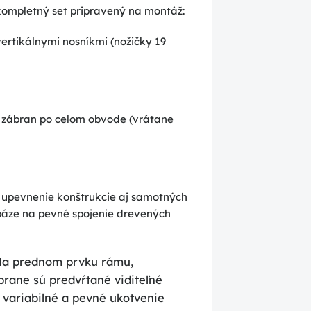
kompletný set pripravený na montáž:
ertikálnymi nosníkmi (nožičky 19
zábran po celom obvode (vrátane
 upevnenie konštrukcie aj samotných
 báze na pevné spojenie drevených
a prednom prvku rámu,
brane sú predvŕtané viditeľné
a variabilné a pevné ukotvenie