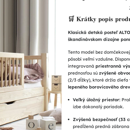
🛒 Krátky popis prod
Klasická detská posteľ ALT
škandinávskom dizajne ponúka
Tento model bez domčekovej s
pôsobí veľmi vzdušne. Dispon
integrovaná
priestranná vý
prednosťou sú
zvýšené obvo
(2/3 dĺžky), ktoré držia dieť
lepeného borovicového dre
Veľký úložný priestor:
Prak
izbe dokonalý poriadok.
Zvýšená bezpečnosť (33 c
predĺžená predná zábrana