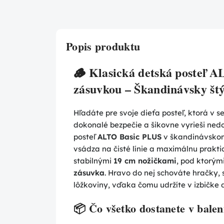
Popis produktu
🪵 Klasická detská posteľ 
zásuvkou – Škandinávsky štý
Hľadáte pre svoje dieťa posteľ, ktorá v 
dokonalé bezpečie a šikovne vyrieši ned
posteľ
ALTO Basic PLUS
v škandinávskom
vsádza na čisté línie a maximálnu prakti
stabilnými
19 cm nožičkami
, pod ktorým
zásuvka
. Hravo do nej schováte hračky,
lôžkoviny, vďaka čomu udržíte v izbičke
📦 Čo všetko dostanete v balen