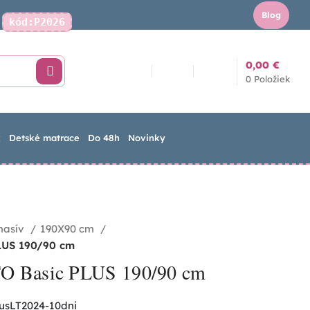
Blog
kód:P2026
Kontakt
0,00
€
0
Položiek
k
Detské matrace
Do 48h
Novinky
masív
190X90 cm
PLUS 190/90 cm
TO Basic PLUS 190/90 cm
lusLT2024-10dni