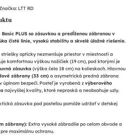
Značka:
LTT RD
uktu
O Basic PLUS so zásuvkou a predĺženou zábranou v
 čisté línie, vysokú stabilitu a skvelé úložné riešenie.
triešky opticky nezmenšuje priestor v miestnosti a
uje komfortnou výškou nožičiek (19 cm), pod ktorými je
suvná zásuvka
(výška čela 18 cm) na kolieskach. Hlavnou
dové zábrany (33 cm)
a asymetrická predná zábrana
a v úplnom bezpečí. Posteľ je vyrobená z
výberového
va
najvyššej kvality, ktoré nepraská a neobsahuje uzly.
tická zásuvka pod posteľou pomôže udržať v detskej
m zábrany):
Extra vysoké zábradlie po celom obvode a
 pre maximálnu ochranu.