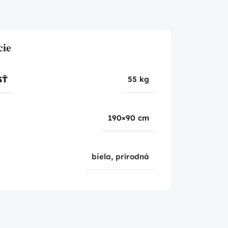
cie
SŤ
55 kg
190×90 cm
biela
,
prírodná