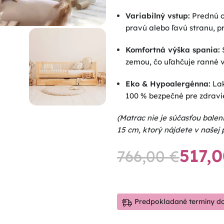
Variabilný vstup:
Prednú o
pravú alebo ľavú stranu, p
Komfortná výška spania:
S
zemou, čo uľahčuje ranné v
Eko & Hypoalergénna:
Lak
100 % bezpečné pre zdravie
(Matrac nie je súčasťou bale
15 cm, ktorý nájdete v našej 
517,
766,00
€
Predpokladané termíny dod