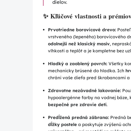
dielov.
✨ Kľúčové vlastnosti a prémio
Prvotriedne borovicové drevo:
Posteľ
vrstveného (lepeného) borovicového dr
odolnejší než klasický masív
, neprask
vlhkosti a teplôt a je kompletne bez uz
Hladký a zaoblený povrch:
Všetky ko
mechanicky brúsené do hladka. Ich
hr
chráni vaše dieťa pred škrabancami a 
Zdravotne nezávadné lakovanie:
Použ
hypoalergénne farby na vodnej báze, 
bezpečné pre zdravie detí
.
Predĺžená predná zábrana:
Predná b
dĺžky postele
a poskytuje zvýšenú och