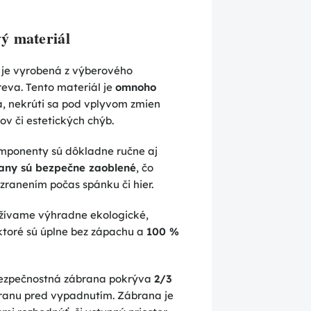
vý materiál
 je vyrobená z výberového
eva. Tento materiál je
omnoho
á, nekrúti sa pod vplyvom zmien
lov či estetických chýb.
mponenty sú dôkladne ručne aj
any sú bezpečne zaoblené
, čo
zranením počas spánku či hier.
ívame výhradne ekologické,
ktoré sú úplne bez zápachu a
100 %
ezpečnostná zábrana pokrýva
2/3
ranu pred vypadnutím. Zábrana je