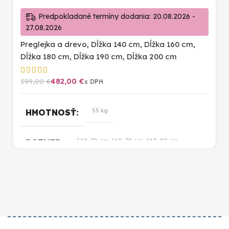
Predpokladané termíny dodania: 20.08.2026 -
27.08.2026
Preglejka a drevo
,
Dĺžka 140 cm
,
Dĺžka 160 cm
,
Dĺžka 180 cm
,
Dĺžka 190 cm
,
Dĺžka 200 cm
482,00
€
599,00
€
55 kg
HMOTNOSŤ
140×70 cm, 160×70 cm, 160×80 cm,
ROZMER
160×90 cm, 180×100 cm, 180×80 cm,
180×90 cm, 190×100 cm, 190×80 cm,
190×90 cm, 200×100 cm, 200×80 cm,
200×90 cm
prírodná lakovaná
,
biela
,
prírodná
FARBA