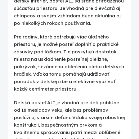
detský interiér, posteľ ALI sa stane prirodzenou
súčasťou priestoru. Je vhodná pre dievčatá aj
chlapcov a svojím vzhľadom bude aktuálna aj
po niekoľkých rokoch používania.
Pre rodiny, ktoré potrebujú viac úložného
priestoru, je možné posteľ doplniť o praktické
zásuvky pod lôžkom. Tie poskytujú dostatok
miesta na uskladnenie posteľnej bielizne,
prikrývok, sezónneho oblečenia alebo detských
hračiek. Vďaka tomu pomáhajú udržiavať
poriadok v detskej izbe a efektívne využívať
každý centimeter priestoru.
Detská posteľ ALI je vhodná pre deti približne
od 18 mesiacov veku, ale bez problémov
poslúži aj starším deťom. Vďaka svojej robustnej
konštrukcii, bezpečnostným prvkom a
kvalitnému spracovaniu patrí medzi obľúbené