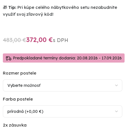
🎁
Tip:
Pri kúpe celého nábytkového setu nezabudnite
využiť svoj zľavový kód!
372,00
€
483,00
€
Predpokladané termíny dodania: 20.08.2026 - 17.09.2026
Rozmer postele
Farba postele
2x zásuvka