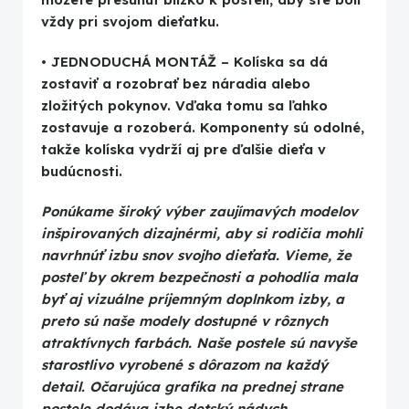
vždy pri svojom dieťatku.
• JEDNODUCHÁ MONTÁŽ – Kolíska sa dá
zostaviť a rozobrať bez náradia alebo
zložitých pokynov. Vďaka tomu sa ľahko
zostavuje a rozoberá. Komponenty sú odolné,
takže kolíska vydrží aj pre ďalšie dieťa v
budúcnosti.
Ponúkame široký výber zaujímavých modelov
inšpirovaných dizajnérmi, aby si rodičia mohli
navrhnúť izbu snov svojho dieťaťa. Vieme, že
posteľ by okrem bezpečnosti a pohodlia mala
byť aj vizuálne príjemným doplnkom izby, a
preto sú naše modely dostupné v rôznych
atraktívnych farbách. Naše postele sú navyše
starostlivo vyrobené s dôrazom na každý
detail. Očarujúca grafika na prednej strane
postele dodáva izbe detský nádych.