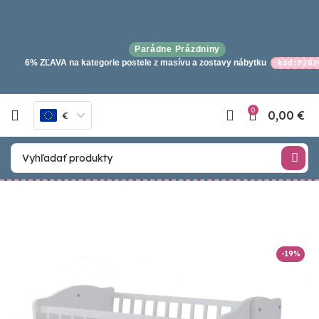
Parádne Prázdniny
6% ZĽAVA na kategorie postele z masívu a zostavy nábytku
kód:P202
0
0,00
€
€
-19%