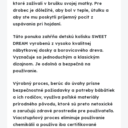
ktoré zažívali v brušku svojej matky. Pre
drobec je dôležité, aby bol v teple, útulku a
aby ste mu poskytli príjemný pocit z
uspávania pri hojdaní.
Táto ponuka zahŕňa detskú kolísku SWEET
DREAM vyrobenú z vysoko kvalitnej
nábytkovej dosky a borovicového dreva.
Vyznačuje sa jednoduchým a klasickým
dizajnom. Je odolná a bezpečná na
používanie.
Výrobný proces, berúc do úvahy prísne
bezpečnostné požiadavky a potreby bábätiek
a ich rodičov, využíva poľské materiály
prírodného pôvodu, ktoré sú preto netoxické
a zaručujú zdravé prostredie pre používateľa.
Viacstupňový proces eliminuje používanie
chemikálií a používa iba certifikované