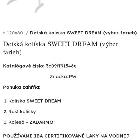
ľka 120x60
Detská kolíska SWEET DREAM (výber farieb)
Detská kolíska SWEET DREAM (výber
farieb)
Katalógové číslo:
3c09ff91546e
Značka:
PW
Ponuka zahŕňa:
Kolíska
SWEET DREAM
Rošt kolísky
Kolesá –
ZADARMO!
POUŽÍVAME IBA CERTIFIKOVANÉ LAKY NA VODNEJ