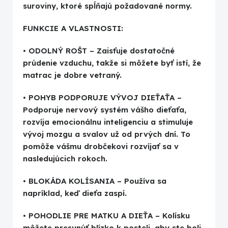
suroviny, ktoré spĺňajú požadované normy.
FUNKCIE A VLASTNOSTI:
• ODOLNÝ ROŠT – Zaisťuje dostatočné
prúdenie vzduchu, takže si môžete byť istí, že
matrac je dobre vetraný.
• POHYB PODPORUJE VÝVOJ DIEŤAŤA –
Podporuje nervový systém vášho dieťaťa,
rozvíja emocionálnu inteligenciu a stimuluje
vývoj mozgu a svalov už od prvých dní. To
pomôže vášmu drobčekovi rozvíjať sa v
nasledujúcich rokoch.
• BLOKÁDA KOLÍSANIA – Používa sa
napríklad, keď dieťa zaspí.
• POHODLIE PRE MATKU A DIEŤA – Kolísku
môžete presunúť blízko k posteli, aby ste boli