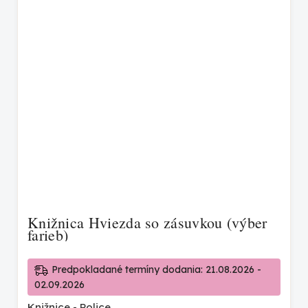
Knižnica Hviezda so zásuvkou (výber
farieb)
Predpokladané termíny dodania: 21.08.2026 -
02.09.2026
Knižnice - Police