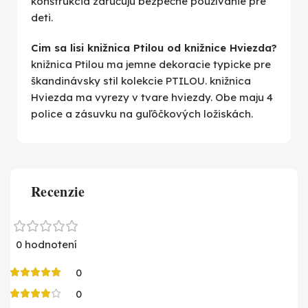
konštrukcia zaručuju bezpečné používanie pre
deti.
Cim sa lisi knižnica Ptilou od knižnice Hviezda?
knižnica Ptilou ma jemne dekoracie typicke pre
škandinávsky stil kolekcie PTILOU. knižnica
Hviezda ma vyrezy v tvare hviezdy. Obe maju 4
police a zásuvku na guľôčkových ložiskách.
Recenzie
0 hodnotení
0
0