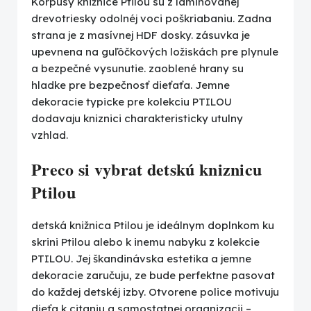
Korpusy knižnice Ptilou su z laminovanej
drevotriesky odolnéj voci poškriabaniu. Zadna
strana je z masívnej HDF dosky. zásuvka je
upevnena na guľôčkových ložiskách pre plynule
a bezpečné vysunutie. zaoblené hrany su
hladke pre bezpečnosť dieťaťa. Jemne
dekoracie typicke pre kolekciu PTILOU
dodavaju kniznici charakteristicky utulny
vzhlad.
Preco si vybrat detskú kniznicu
Ptilou
detská knižnica Ptilou je ideálnym doplnkom ku
skrini Ptilou alebo k inemu nabyku z kolekcie
PTILOU. Jej škandinávska estetika a jemne
dekoracie zaručuju, ze bude perfektne pasovat
do každej detskéj izby. Otvorene police motivuju
dieťa k citaniu a samostatnej organizacii –