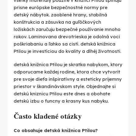
všetky materiály pouzite v kniznci Ptilou spĺňajú
prisne európske bezpečnostné normy pre
detský nábytok. zaoblené hrany, stabilná
konštrukcia a zásuvka na guľôčkových
ložiskách zaručuju bezpečné používanie mnoho
rokov. Laminovana drevotrieska je odolná voci
poškriabaniu a ľahko sa cistí. detská knižnica
Ptilou je investíciou do kvality a dlhéj životnosti.
detská knižnica Ptilou je skratka nabykom, ktory
odporucame každej rodine, ktora chce vytvorit
pre svoje dieťa inšpiratívny a esteticky prijemny
priestor v škandinávskom style. Objednajte si
detskú kniznicu Ptilou este dnes a obohate
detskú izbu o funcny a krasny kus nabyku.
Často kladené otázky
Co obsahuje detská knižnica Ptilou?