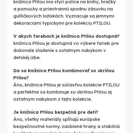
knižnica Ptilou ma styri police na knihy, hračky
a pomucky a priestrannú spodnu zásuvku na
guľôčkových ložiskách. Vyznacuje sa jemnymi
dekoraciami typickymi pre kolekciu PTILOU.
V akych farebach je knižnica Ptilou dostupná?
knižnica Ptilou je dostupná vo výbere farieb pre
dokonale zladenie s ostatnym nabykom v
detskéj izbe.
Da sa knižnica Ptilou kombinovať so skriňou
Ptilou?
Áno, knižnica Ptilou je súčasťou kolekcie PTILOU
a perfektne sa kombinuje so skriňou Ptilou aj
ostatnym nabykom z tejto kolekcie.
Je knižnica Ptilou bezpečná pre deti?
Áno, všetky materiály spĺňajú európske
bezpečnostné normy. zaoblené hrany a stabilná