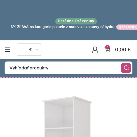
Parádne Prázdniny
6% ZĽAVA na kategorie postele z masívu a zostavy nábytku
kód:P202
0
0,00
€
€