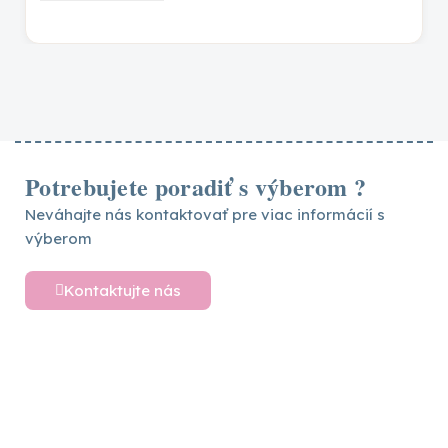
Potrebujete poradiť s výberom ?
Neváhajte nás kontaktovať pre viac informácií s
výberom
Kontaktujte nás
Detské postele a nábytok
Vytvárame sny pre vaše deti – objavte široký