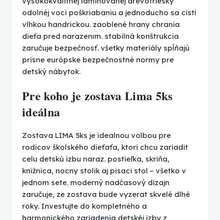
vysokokvalitnéj laminovanej drevotriesky
odolnéj voci poškriabaniu a jednoducho sa cistí
vlhkou handrickou. zaoblené hrany chrania
dieťa pred narazenım. stabilná konštrukcia
zaručuje bezpečnosť. všetky materiály spĺňajú
prisne európske bezpečnostné normy pre
detský nábytok.
Pre koho je zostava Lima 5ks
ideálna
Zostava LIMA 5ks je idealnou volbou pre
rodicov školského dieťaťa, ktori chcu zariadit
celu detskú izbu naraz. postieľka, skriňa,
knižnica, nocny stolik aj pisaci stol – všetko v
jednom sete. moderný nadčasový dizajn
zaručuje, ze zostava bude vyzerat skvelé dlhé
roky. Investujte do kompletného a
harmonického zariadenia detskéj izby z