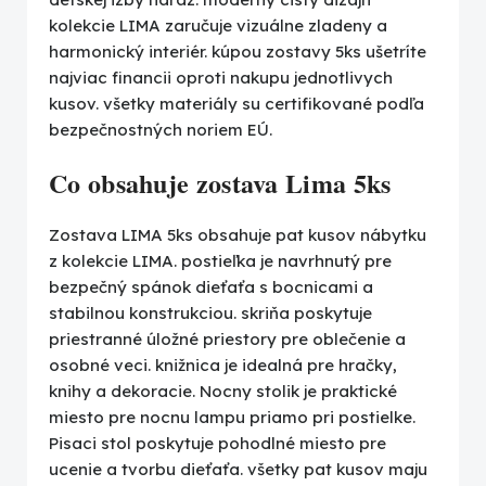
kolekcie LIMA zaručuje vizuálne zladeny a
harmonický interiér. kúpou zostavy 5ks ušetríte
najviac financii oproti nakupu jednotlivych
kusov. všetky materiály su certifikované podľa
bezpečnostných noriem EÚ.
Co obsahuje zostava Lima 5ks
Zostava LIMA 5ks obsahuje pat kusov nábytku
z kolekcie LIMA. postieľka je navrhnutý pre
bezpečný spánok dieťaťa s bocnicami a
stabilnou konstrukciou. skriňa poskytuje
priestranné úložné priestory pre oblečenie a
osobné veci. knižnica je idealná pre hračky,
knihy a dekoracie. Nocny stolik je praktické
miesto pre nocnu lampu priamo pri postielke.
Pisaci stol poskytuje pohodlné miesto pre
ucenie a tvorbu dieťaťa. všetky pat kusov maju