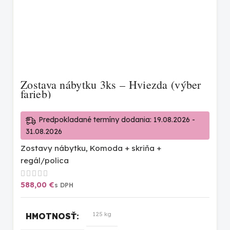
Zostava nábytku 3ks – Hviezda (výber
farieb)
Predpokladané termíny dodania: 19.08.2026 -
31.08.2026
Zostavy nábytku
,
Komoda + skriňa +
regál/polica
€
125 kg
HMOTNOSŤ