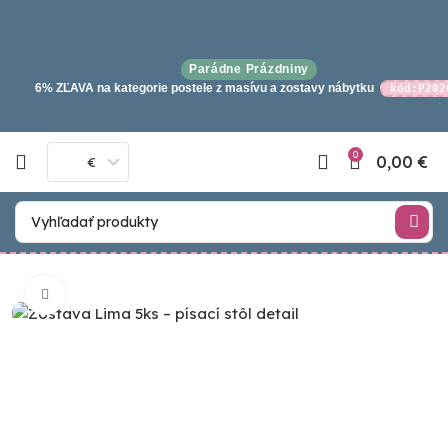
Parádne Prázdniny
6% ZĽAVA na kategorie postele z masívu a zostavy nábytku
kód:P202
0
0,00
€
€
Click to enlarge