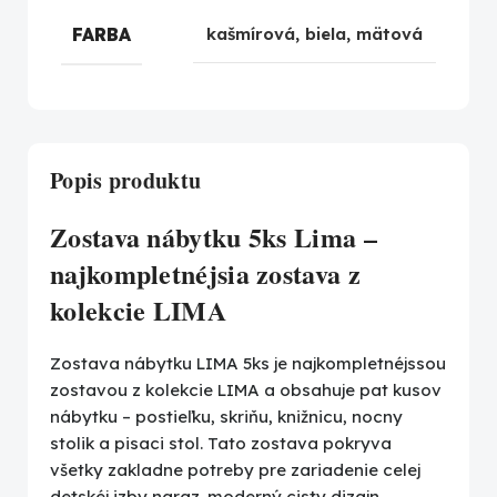
FARBA
kašmírová
,
biela
,
mätová
Popis produktu
Zostava nábytku 5ks Lima –
najkompletnéjsia zostava z
kolekcie LIMA
Zostava nábytku LIMA 5ks je najkompletnéjssou
zostavou z kolekcie LIMA a obsahuje pat kusov
nábytku – postieľku, skriňu, knižnicu, nocny
stolik a pisaci stol. Tato zostava pokryva
všetky zakladne potreby pre zariadenie celej
detskéj izby naraz. moderný cisty dizajn