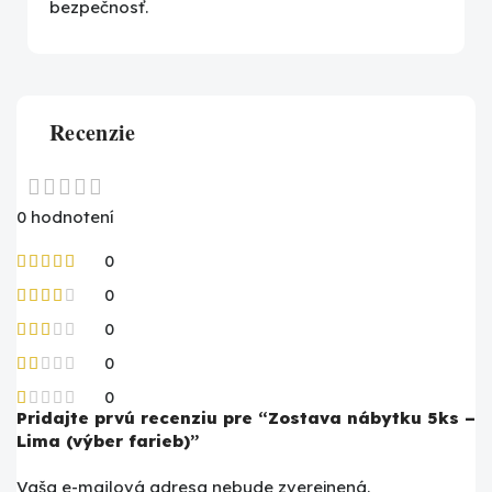
bezpečnosť.
Recenzie
0 hodnotení
0
0
0
0
0
Pridajte prvú recenziu pre “Zostava nábytku 5ks –
Lima (výber farieb)”
Vaša e-mailová adresa nebude zverejnená.