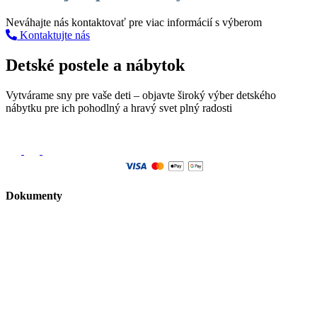
Neváhajte nás kontaktovať pre viac informácií s výberom
Kontaktujte nás
Detské postele a nábytok
Vytvárame sny pre vaše deti – objavte široký výber detského
nábytku pre ich pohodlný a hravý svet plný radosti
Sledujte nás
Dokumenty
Obchodné podmienky
Reklamačný poriadok
Ochrana osobných údajov
Podmienky používania súborov cookie