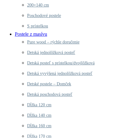
200×140 cm
Poschodové postele
S prístelkou
Postele z masívu
Pure wood – rýchle doručenie
Detská jednolôžková posteľ
Detská posteľ s prístelkou/dvojlôžková
Detská vyvýšená jednolôžková posteľ
Detské postele – Domček
Detská poschodová posteľ
Dĺžka 120 cm
Dĺžka 140 cm
Dĺžka 160 cm
Dĺžka 170 cm