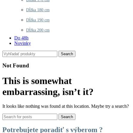
Dĺžka 180 cm
Dĺžka 190 cm
Dĺžka 200 cm
Do 48h
Novinky
Search
Not Found
This is somewhat
embarrassing, isn’t it?
It looks like nothing was found at this location. Maybe try a search?
Search
Potrebujete poradiť s výberom ?