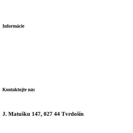
Formuláre
Odstúpiť od zmluvy tu
Informácie
Doprava a platba
Montážne návody
Všetko o našom nábytku
Blog
Kontakt
Kontaktujte nás
J. Matušku 147, 027 44 Tvrdošín