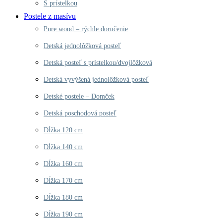
S prístelkou
Postele z masívu
Pure wood – rýchle doručenie
Detská jednolôžková posteľ
Detská posteľ s prístelkou/dvojlôžková
Detská vyvýšená jednolôžková posteľ
Detské postele – Domček
Detská poschodová posteľ
Dĺžka 120 cm
Dĺžka 140 cm
Dĺžka 160 cm
Dĺžka 170 cm
Dĺžka 180 cm
Dĺžka 190 cm