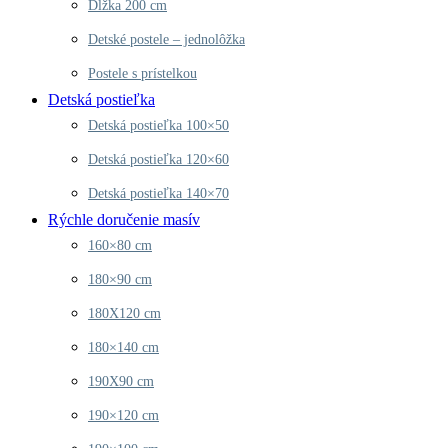
Dĺžka 200 cm
Detské postele – jednolôžka
Postele s prístelkou
Detská postieľka
Detská postieľka 100×50
Detská postieľka 120×60
Detská postieľka 140×70
Rýchle doručenie masív
160×80 cm
180×90 cm
180X120 cm
180×140 cm
190X90 cm
190×120 cm