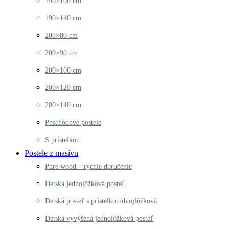
190×100 cm
190×140 cm
200×80 cm
200×90 cm
200×100 cm
200×120 cm
200×140 cm
Poschodové postele
S prístelkou
Postele z masívu
Pure wood – rýchle doručenie
Detská jednolôžková posteľ
Detská posteľ s prístelkou/dvojlôžková
Detská vyvýšená jednolôžková posteľ