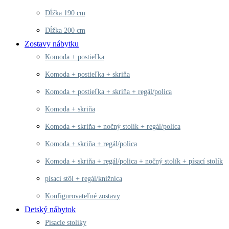
Dĺžka 190 cm
Dĺžka 200 cm
Zostavy nábytku
Komoda + postieľka
Komoda + postieľka + skriňa
Komoda + postieľka + skriňa + regál/polica
Komoda + skriňa
Komoda + skriňa + nočný stolík + regál/polica
Komoda + skriňa + regál/polica
Komoda + skriňa + regál/polica + nočný stolík + písací stolík
písací stôl + regál/knižnica
Konfigurovateľné zostavy
Detský nábytok
Písacie stolíky