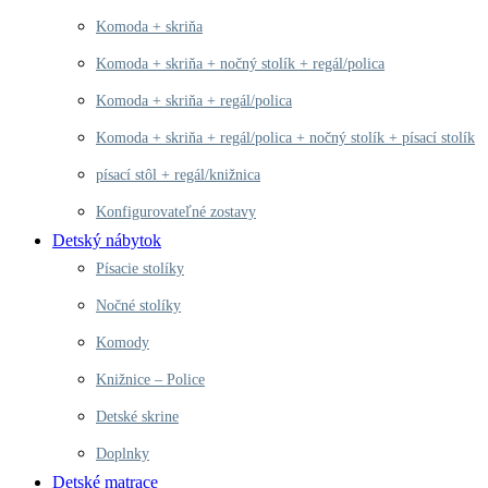
Komoda + skriňa
Komoda + skriňa + nočný stolík + regál/polica
Komoda + skriňa + regál/polica
Komoda + skriňa + regál/polica + nočný stolík + písací stolík
písací stôl + regál/knižnica
Konfigurovateľné zostavy
Detský nábytok
Písacie stolíky
Nočné stolíky
Komody
Knižnice – Police
Detské skrine
Doplnky
Detské matrace