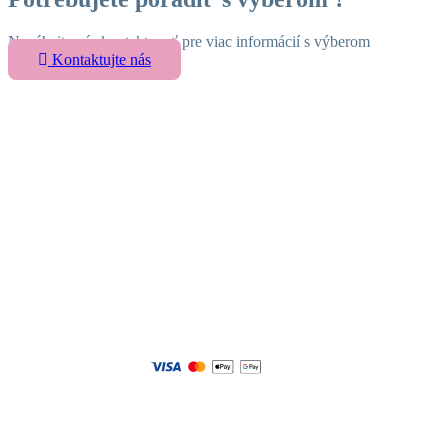
Neváhajte nás kontaktovať pre viac informácií s výberom
Kontaktujte nás
Detské postele a nábytok
Vytvárame sny pre vaše deti – objavte široký výber
detského nábytku pre ich pohodlný a hravý svet plný
radosti
Sledujte nás
Dokumenty
Obchodné podmienky