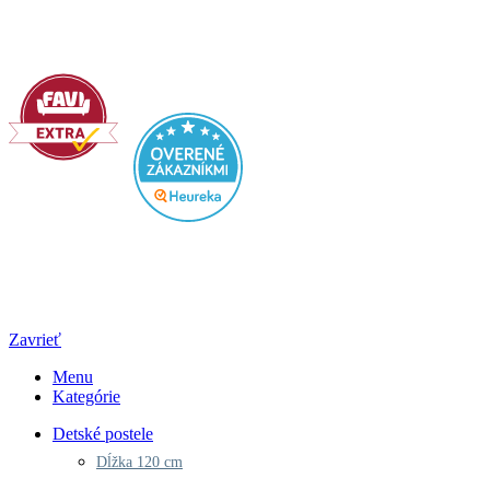
rajposteli​@gmail​.com
Otváracie hodiny
PO - PIA: 8:00 - 16:00
© 2023 | Rajposteli.sk – Všetký práva vyhradené
Zavrieť
Menu
Kategórie
Detské postele
Dĺžka 120 cm