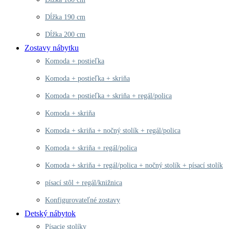
Dĺžka 190 cm
Dĺžka 200 cm
Zostavy nábytku
Komoda + postieľka
Komoda + postieľka + skriňa
Komoda + postieľka + skriňa + regál/polica
Komoda + skriňa
Komoda + skriňa + nočný stolík + regál/polica
Komoda + skriňa + regál/polica
Komoda + skriňa + regál/polica + nočný stolík + písací stolík
písací stôl + regál/knižnica
Konfigurovateľné zostavy
Detský nábytok
Písacie stolíky