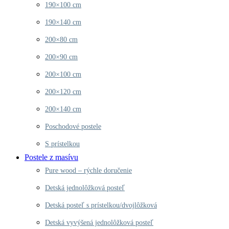
190×100 cm
190×140 cm
200×80 cm
200×90 cm
200×100 cm
200×120 cm
200×140 cm
Poschodové postele
S prístelkou
Postele z masívu
Pure wood – rýchle doručenie
Detská jednolôžková posteľ
Detská posteľ s prístelkou/dvojlôžková
Detská vyvýšená jednolôžková posteľ