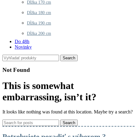
Dĺžka 170 cm
Dĺžka 180 cm
Dĺžka 190 cm
Dĺžka 200 cm
Do 48h
Novinky
Search
Not Found
This is somewhat
embarrassing, isn’t it?
It looks like nothing was found at this location. Maybe try a search?
Search
Potrebujete poradiť s výberom ?