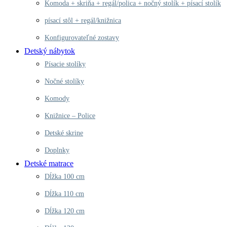
Komoda + skriňa + regál/polica + nočný stolík + písací stolík
písací stôl + regál/knižnica
Konfigurovateľné zostavy
Detský nábytok
Písacie stolíky
Nočné stolíky
Komody
Knižnice – Police
Detské skrine
Doplnky
Detské matrace
Dĺžka 100 cm
Dĺžka 110 cm
Dĺžka 120 cm