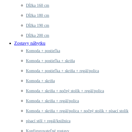
Dĺžka 160 cm
Dĺžka 180 cm
Dĺžka 190 cm
Dĺžka 200 cm
Zostavy nábytku
Komoda + postieľka
Komoda + postieľka + skriňa
Komoda + postieľka + skriňa + regál/polica
Komoda + skriňa
Komoda + skriňa + nočný stolík + regál/polica
Komoda + skriňa + regál/polica
Komoda + skriňa + regál/polica + nočný stolík + písací stolík
písací stôl + regál/knižnica
Konfigurovateľné zostavy