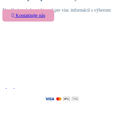
Neváhajte nás kontaktovať pre viac informácií s výberom
Kontaktujte nás
Detské postele a nábytok
Vytvárame sny pre vaše deti – objavte široký výber
detského nábytku pre ich pohodlný a hravý svet plný
radosti
Sledujte nás
Dokumenty
Obchodné podmienky
Reklamačný poriadok