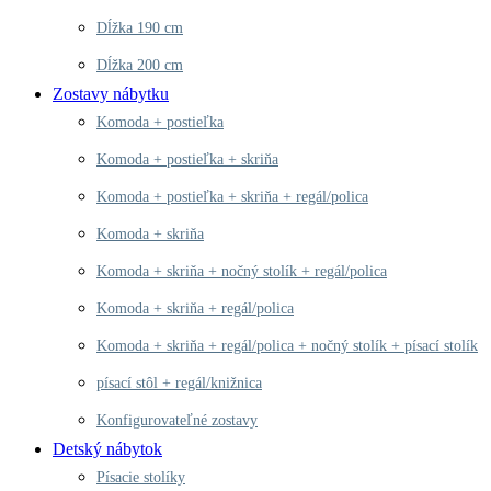
Dĺžka 190 cm
Dĺžka 200 cm
Zostavy nábytku
Komoda + postieľka
Komoda + postieľka + skriňa
Komoda + postieľka + skriňa + regál/polica
Komoda + skriňa
Komoda + skriňa + nočný stolík + regál/polica
Komoda + skriňa + regál/polica
Komoda + skriňa + regál/polica + nočný stolík + písací stolík
písací stôl + regál/knižnica
Konfigurovateľné zostavy
Detský nábytok
Písacie stolíky