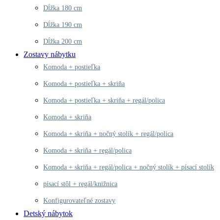
Dĺžka 180 cm
Dĺžka 190 cm
Dĺžka 200 cm
Zostavy nábytku
Komoda + postieľka
Komoda + postieľka + skriňa
Komoda + postieľka + skriňa + regál/polica
Komoda + skriňa
Komoda + skriňa + nočný stolík + regál/polica
Komoda + skriňa + regál/polica
Komoda + skriňa + regál/polica + nočný stolík + písací stolík
písací stôl + regál/knižnica
Konfigurovateľné zostavy
Detský nábytok