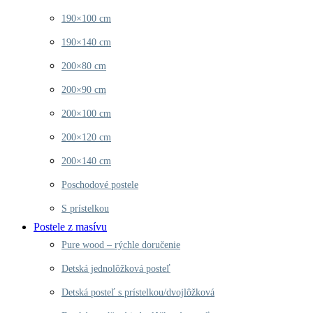
190×100 cm
190×140 cm
200×80 cm
200×90 cm
200×100 cm
200×120 cm
200×140 cm
Poschodové postele
S prístelkou
Postele z masívu
Pure wood – rýchle doručenie
Detská jednolôžková posteľ
Detská posteľ s prístelkou/dvojlôžková