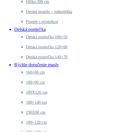
Dĺžka 200 cm
Detské postele – jednolôžka
Postele s prístelkou
Detská postieľka
Detská postieľka 100×50
Detská postieľka 120×60
Detská postieľka 140×70
Rýchle doručenie masív
160×80 cm
180×90 cm
180X120 cm
180×140 cm
190X90 cm
190×120 cm