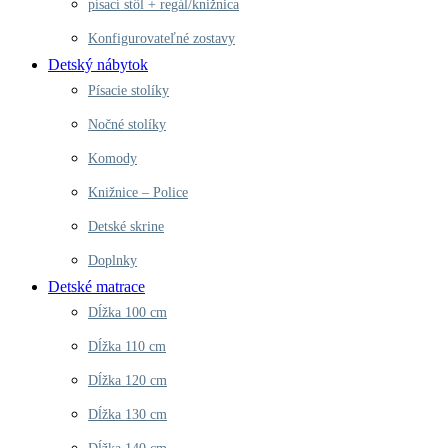
písací stôl + regál/knižnica
Konfigurovateľné zostavy
Detský nábytok
Písacie stolíky
Nočné stolíky
Komody
Knižnice – Police
Detské skrine
Doplnky
Detské matrace
Dĺžka 100 cm
Dĺžka 110 cm
Dĺžka 120 cm
Dĺžka 130 cm