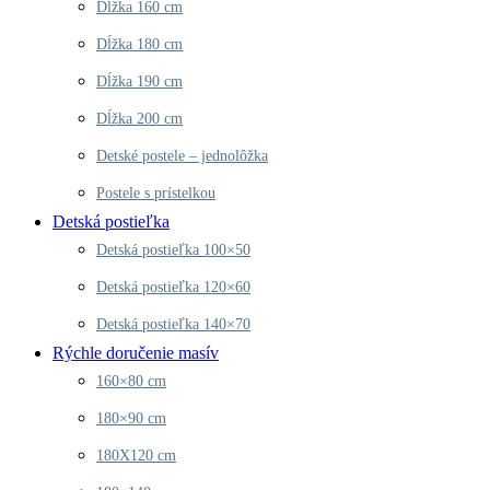
Dĺžka 160 cm
Dĺžka 180 cm
Dĺžka 190 cm
Dĺžka 200 cm
Detské postele – jednolôžka
Postele s prístelkou
Detská postieľka
Detská postieľka 100×50
Detská postieľka 120×60
Detská postieľka 140×70
Rýchle doručenie masív
160×80 cm
180×90 cm
180X120 cm